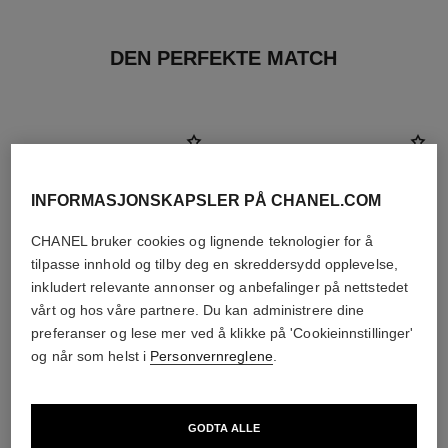
DEN PERFEKTE MATCH
INFORMASJONSKAPSLER PÅ CHANEL.COM
CHANEL bruker cookies og lignende teknologier for å
tilpasse innhold og tilby deg en skreddersydd opplevelse,
inkludert relevante annonser og anbefalinger på nettstedet
vårt og hos våre partnere. Du kan administrere dine
preferanser og lese mer ved å klikke på 'Cookieinnstillinger'
og når som helst i
Personvernreglene
.
chance eau tendre
hydra beauty nutrition
Eau de Parfum Spray
Nærende Leppepleie
GODTA ALLE
Ref. 126260
Ref. 143120
starter fra
nok 500