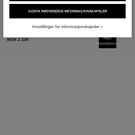
Legg i handlekurv
nok 1 090
Legg i handlekurv
GODTA NØDVENDIGE INFORMASJONSKAPSLER
Innstillinger for informasjonskapsler
legg i
NOK 2 230
handlekurv