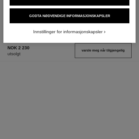
Colour, Shine, Intensity in a
Eau de Parfum Spray
Flash
Ref. 126260
starter fra
Ref. 174092
32 tilgjengelige nyanser
GODTA NØDVENDIGE INFORMASJONSKAPSLER
nok 1 090
nok 640
Legg i handlekurv
Legg i handlekurv
Innstillinger for informasjonskapsler
NOK 2 230
varsle meg når tilgjengelig
utsolgt