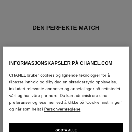
DEN PERFEKTE MATCH
INFORMASJONSKAPSLER PÅ CHANEL.COM
CHANEL bruker cookies og lignende teknologier for å
tilpasse innhold og tilby deg en skreddersydd opplevelse,
inkludert relevante annonser og anbefalinger på nettstedet
vårt og hos våre partnere. Du kan administrere dine
preferanser og lese mer ved å klikke på 'Cookieinnstillinger'
og når som helst i
Personvernreglene
.
rouge coco flash
chance eau tendre
GODTA ALLE