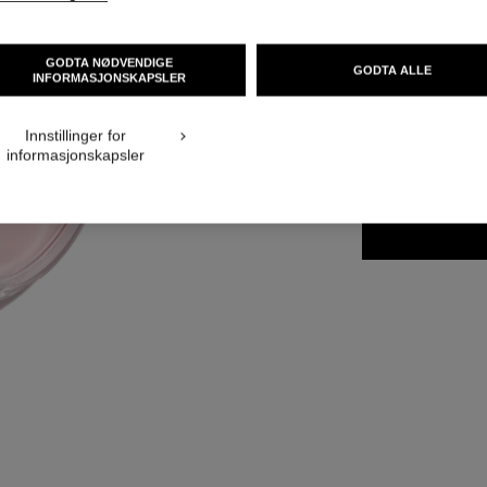
Ref. 126270
GODTA NØDVENDIGE
GODTA ALLE
NOK 2 590
INFORMASJONSKAPSLER
Innstillinger for
4 TILGJENGELIGE
informasjonskapsler
150 ml