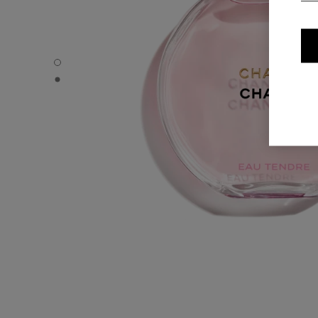
CHANCE EAU TENDRE - Standardvisning
CHANCE EAU TENDRE - Alternativ visning 1