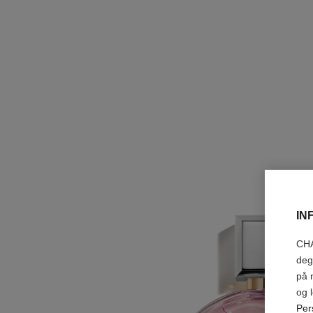
IN
CHA
deg
på 
og 
Per