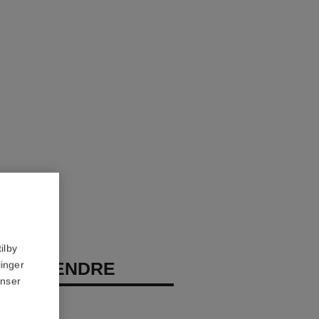
ilby
EAU TENDRE
linger
anser
ray