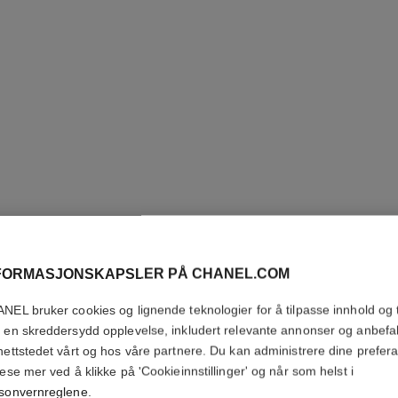
FORMASJONSKAPSLER PÅ CHANEL.COM
NEL bruker cookies og lignende teknologier for å tilpasse innhold og t
CHANCE 
 en skreddersydd opplevelse, inkludert relevante annonser og anbefa
nettstedet vårt og hos våre partnere. Du kan administrere dine prefer
lese mer ved å klikke på 'Cookieinnstillinger' og når som helst i
Eau de Parfum Sp
sonvernreglene
.
Flere detaljer