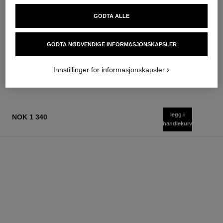
GODTA ALLE
chance
chance
Eau de Toilette Spray
Hair Mist
Ref. 126460
Ref. 126990
GODTA NØDVENDIGE INFORMASJONSKAPSLER
starter fra
nok 900
Legg i handlekurv
nok 965
Legg i handlekurv
Innstillinger for informasjonskapsler
legg i
NOK 1 340
handlekurv