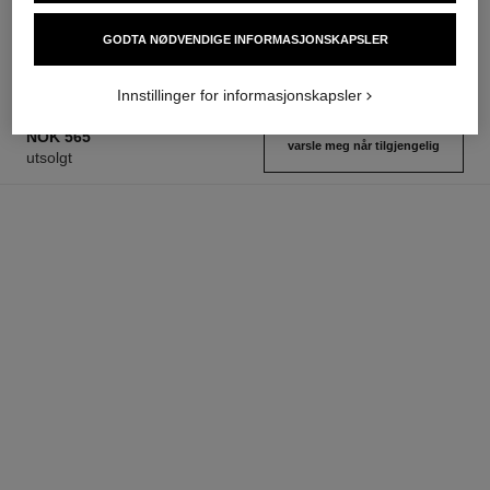
Ref. 114460
Ref. 123630
starter fra
nok 1 600
Legg i handlekurv
GODTA NØDVENDIGE INFORMASJONSKAPSLER
nok 1 150
Legg i handlekurv
Innstillinger for informasjonskapsler
NOK 565
varsle meg når tilgjengelig
utsolgt