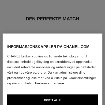
DEN PERFEKTE MATCH
INFORMASJONSKAPSLER PÅ CHANEL.COM
CHANEL bruker cookies og lignende teknologier for å
tilpasse innhold og tilby deg en skreddersydd opplevelse,
inkludert relevante annonser og anbefalinger på nettstedet
vårt og hos våre partnere. Du kan administrere dine
preferanser og lese mer ved å klikke på 'Cookieinnstillinger'
og når som helst i
Personvernreglene
.
égoïste
allure homme sport
GODTA ALLE
Eau de Toilette Spray
Eau de Toilette Spray