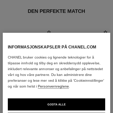
DEN PERFEKTE MATCH
INFORMASJONSKAPSLER PÅ CHANEL.COM
CHANEL bruker cookies og lignende teknologier for å
tilpasse innhold og tilby deg en skreddersydd opplevelse,
inkludert relevante annonser og anbefalinger på nettstedet
vårt og hos våre partnere. Du kan administrere dine
preferanser og lese mer ved å klikke på 'Cookieinnstillinger'
og når som helst i
Personvernreglene
.
allure homme sport eau extrême
allure homme sport
Eau de Parfum Spray
Cologne Spray
GODTA ALLE
Ref. 123560
Ref. 123320
starter fra
starter fra