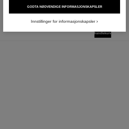
nok 1 300
nok 1 150
Legg i handlekurv
Legg i handlekurv
GODTA NØDVENDIGE INFORMASJONSKAPSLER
Innstillinger for informasjonskapsler
legg i
NOK 565
handlekurv