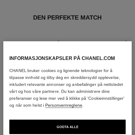
DEN PERFEKTE MATCH
INFORMASJONSKAPSLER PÅ CHANEL.COM
CHANEL bruker cookies og lignende teknologier for å
tilpasse innhold og tilby deg en skreddersydd opplevelse,
inkludert relevante annonser og anbefalinger på nettstedet
vårt og hos våre partnere. Du kan administrere dine
preferanser og lese mer ved å klikke på 'Cookieinnstillinger'
og når som helst i
Personvernreglene
.
allure homme sport
allure homme sport
All-over Spray
After Shave Lotion
GODTA ALLE
Ref. 123710
Ref. 123270
nok 1 150
nok 940