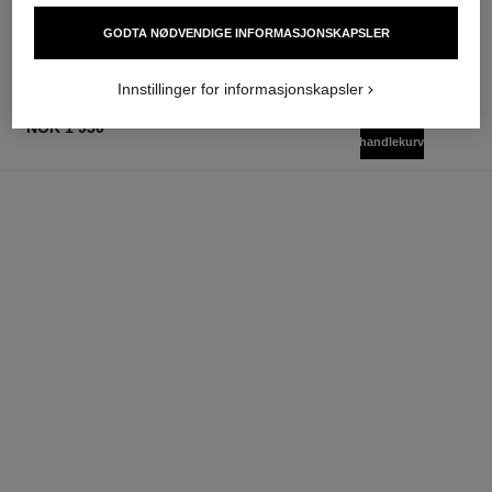
Legg i handlekurv
Legg i handlekurv
GODTA NØDVENDIGE INFORMASJONSKAPSLER
Innstillinger for informasjonskapsler
legg i
NOK 1 930
handlekurv