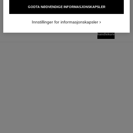
nok 1 150
Legg i handlekurv
GODTA NØDVENDIGE INFORMASJONSKAPSLER
Innstillinger for informasjonskapsler
legg i
NOK 940
handlekurv