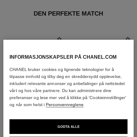
DEN PERFEKTE MATCH
INFORMASJONSKAPSLER PÅ CHANEL.COM
CHANEL bruker cookies og lignende teknologier for å
tilpasse innhold og tilby deg en skreddersydd opplevelse,
inkludert relevante annonser og anbefalinger på nettstedet
vårt og hos våre partnere. Du kan administrere dine
preferanser og lese mer ved å klikke på 'Cookieinnstillinger'
og når som helst i
Personvernreglene
.
la crème main
allure homme sport
Pleie – Beskytte – Lysne
Eau de Toilette Spray
GODTA ALLE
Ref. 133850
Ref. 123630
starter fra
nok 750
Legg i handlekurv