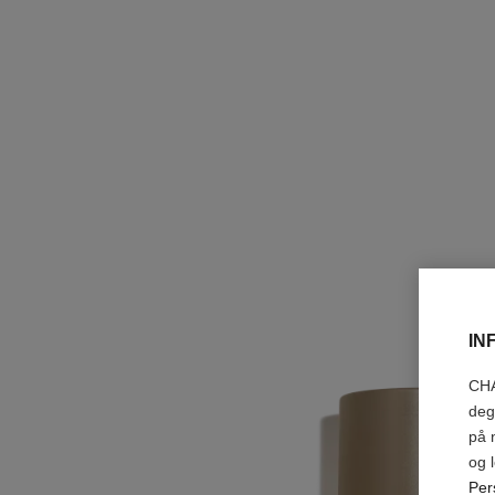
IN
CHA
deg
på 
og 
Per