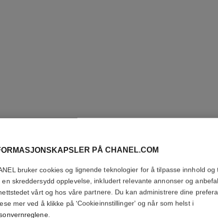
FORMASJONSKAPSLER PÅ CHANEL.COM
NEL bruker cookies og lignende teknologier for å tilpasse innhold og t
 en skreddersydd opplevelse, inkludert relevante annonser og anbefa
ALLURE
nettstedet vårt og hos våre partnere. Du kan administrere dine prefer
lese mer ved å klikke på 'Cookieinnstillinger' og når som helst i
Deodorant Stick
sonvernreglene
.