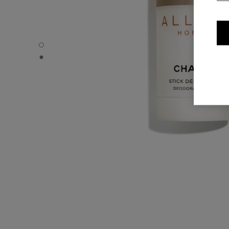
ALLURE HOMME - Standardvisning
ALLURE HOMME - Alternativ visning 1