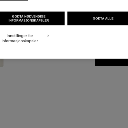
Flere detaljer
Ref. 121700
GODTA NØDVENDIGE
GODTA ALLE
INFORMASJONSKAPSLER
NOK 565
Innstillinger for
STØRRELSE
informasjonskapsler
60 g