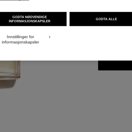
Ref. 121460
GODTA NØDVENDIGE
GODTA ALLE
NOK 1 600
INFORMASJONSKAPSLER
Innstillinger for
3 TILGJENGELIGE
informasjonskapsler
100 ml