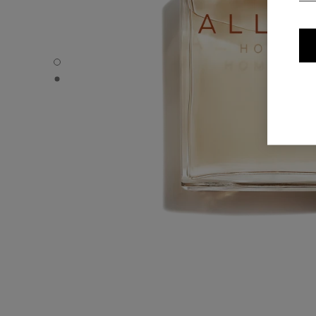
ALLURE HOMME - Standardvisning
ALLURE HOMME - Alternativ visning 1