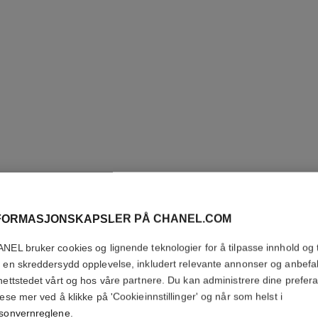
FORMASJONSKAPSLER PÅ CHANEL.COM
NEL bruker cookies og lignende teknologier for å tilpasse innhold og t
ALLURE
 en skreddersydd opplevelse, inkludert relevante annonser og anbefa
nettstedet vårt og hos våre partnere. Du kan administrere dine prefer
lese mer ved å klikke på 'Cookieinnstillinger' og når som helst i
Eau de Toilette S
sonvernreglene
.
Flere detaljer