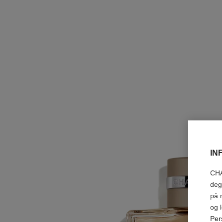
IN
CHA
deg
på 
og 
Per