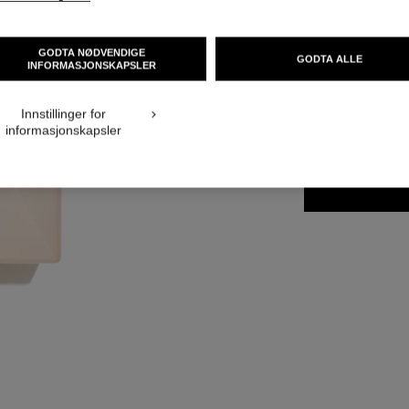
Flere detaljer
Ref. 120840
GODTA NØDVENDIGE
GODTA ALLE
INFORMASJONSKAPSLER
NOK 1 475
Innstillinger for
STØRRELSE
informasjonskapsler
150 ml