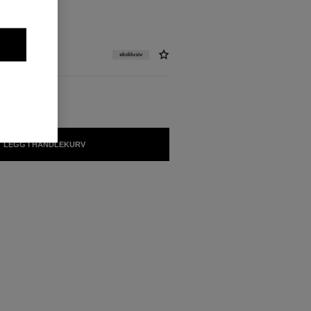
eksklusiv
LEGG I HANDLEKURV