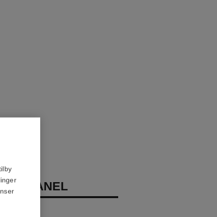
ilby
linger
LE CHANEL
anser