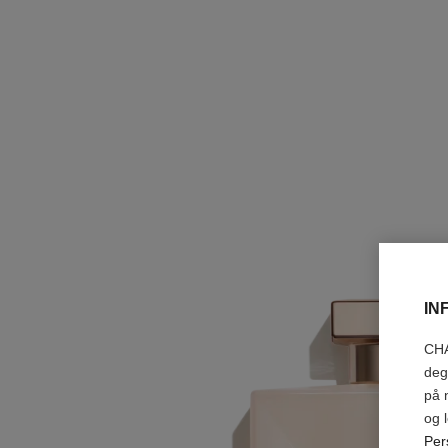
IN
CHA
deg
på 
og 
Per