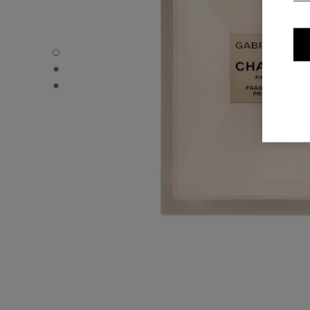
GABRIELLE CHANEL - Standardvisning
GABRIELLE CHANEL - Alternativ visning 1
GABRIELLE CHANEL - Grunnleggende teksturvisning