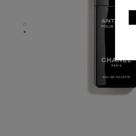
ANTAEUS - Standardvisning
ANTAEUS - Alternativ visning 1