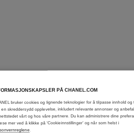
FORMASJONSKAPSLER PÅ CHANEL.COM
NEL bruker cookies og lignende teknologier for å tilpasse innhold og t
 en skreddersydd opplevelse, inkludert relevante annonser og anbefa
ANTAEU
nettstedet vårt og hos våre partnere. Du kan administrere dine prefer
lese mer ved å klikke på 'Cookieinnstillinger' og når som helst i
Eau de Toilette S
sonvernreglene
.
Flere detaljer