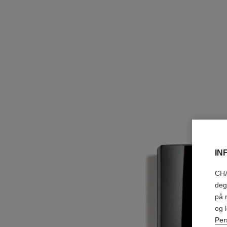
IN
CHA
deg
på 
og 
Per