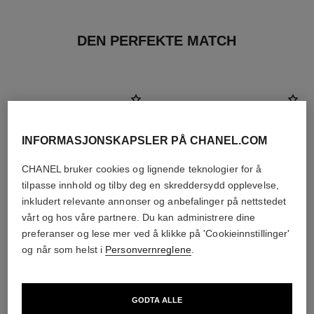
DEN PERFEKTE MATCH
INFORMASJONSKAPSLER PÅ CHANEL.COM
CHANEL bruker cookies og lignende teknologier for å
tilpasse innhold og tilby deg en skreddersydd opplevelse,
inkludert relevante annonser og anbefalinger på nettstedet
vårt og hos våre partnere. Du kan administrere dine
preferanser og lese mer ved å klikke på 'Cookieinnstillinger'
og når som helst i
Personvernreglene
.
coco mademoiselle
rouge coco baume – satin
Eau de Parfum Intense Spray
Hydrating Beautifying Tinted
GODTA ALLE
Ref. 116660
Lip Balm – Farge som Kan
starter fra