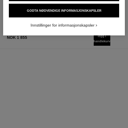
Ref. 171928
Bygges på
11 tilgjengelige nyanser
nok 1 150
nok 575
Legg i handlekurv
GODTA NØDVENDIGE INFORMASJONSKAPSLER
Legg i handlekurv
Innstillinger for informasjonskapsler
legg i
NOK 1 855
handlekurv