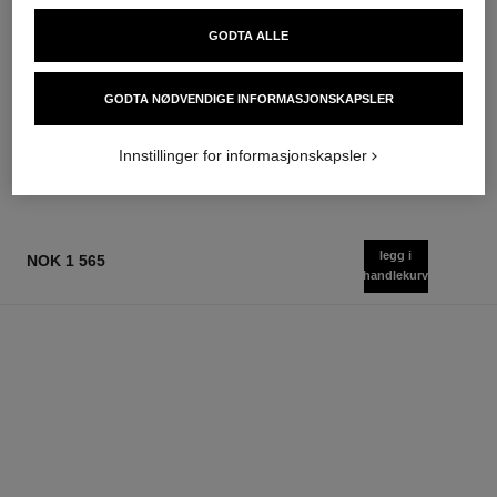
GODTA ALLE
coco mademoiselle
coco mademoiselle
Eau de Parfum Spray
L'Eau Privée – Night Fragrance
Ref. 116520
Ref. 116260
GODTA NØDVENDIGE INFORMASJONSKAPSLER
starter fra
starter fra
nok 1 090
nok 1 340
Legg i handlekurv
Legg i handlekurv
Innstillinger for informasjonskapsler
legg i
NOK 1 565
handlekurv