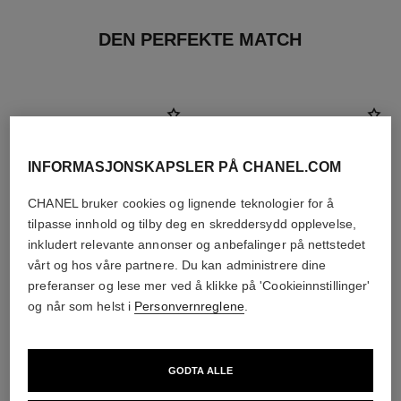
DEN PERFEKTE MATCH
INFORMASJONSKAPSLER PÅ CHANEL.COM
CHANEL bruker cookies og lignende teknologier for å
tilpasse innhold og tilby deg en skreddersydd opplevelse,
inkludert relevante annonser og anbefalinger på nettstedet
vårt og hos våre partnere. Du kan administrere dine
preferanser og lese mer ved å klikke på 'Cookieinnstillinger'
og når som helst i
Personvernreglene
.
joues contraste
coco noir
Powder Blush
Body Cream
GODTA ALLE
Ref. 168710
Ref. 113730
12 tilgjengelige nyanser
nok 1 190
nok 690
Legg i handlekurv