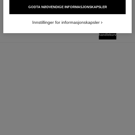
Legg i handlekurv
GODTA NØDVENDIGE INFORMASJONSKAPSLER
Innstillinger for informasjonskapsler
legg i
NOK 875
handlekurv