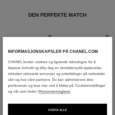
DEN PERFEKTE MATCH
INFORMASJONSKAPSLER PÅ CHANEL.COM
CHANEL bruker cookies og lignende teknologier for å
tilpasse innhold og tilby deg en skreddersydd opplevelse,
inkludert relevante annonser og anbefalinger på nettstedet
vårt og hos våre partnere. Du kan administrere dine
preferanser og lese mer ved å klikke på 'Cookieinnstillinger'
og når som helst i
Personvernreglene
.
le lift crème
coco
Glatter Ut Rynker –
Moisturising Body Lotion
GODTA ALLE
Oppstrammer – Løftende Effekt
Ref. 113850
nok 875