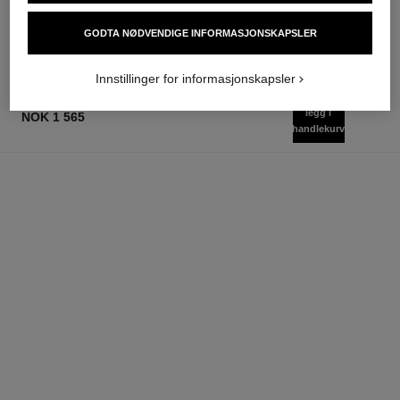
Ref. 141780
nok 1 815
Legg i handlekurv
Legg i handlekurv
GODTA NØDVENDIGE INFORMASJONSKAPSLER
Innstillinger for informasjonskapsler
legg i
NOK 1 565
handlekurv