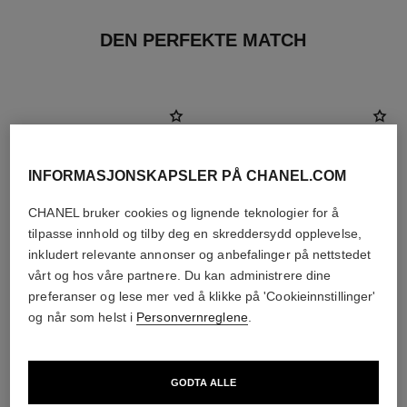
DEN PERFEKTE MATCH
INFORMASJONSKAPSLER PÅ CHANEL.COM
CHANEL bruker cookies og lignende teknologier for å
tilpasse innhold og tilby deg en skreddersydd opplevelse,
inkludert relevante annonser og anbefalinger på nettstedet
vårt og hos våre partnere. Du kan administrere dine
preferanser og lese mer ved å klikke på 'Cookieinnstillinger'
og når som helst i
Personvernreglene
.
sublimage la crème texture
n°5
universelle
Eau de Parfum Spray
Ultimat Krem: Forynger og
Ref. 125530
GODTA ALLE
starter fra
Utglatter