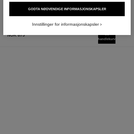
nok 1 115
Ref. 147550
nok 5 570
Legg i handlekurv
GODTA NØDVENDIGE INFORMASJONSKAPSLER
Legg i handlekurv
Innstillinger for informasjonskapsler
legg i
NOK 875
handlekurv