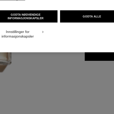
Ref. 105340
GODTA NØDVENDIGE
GODTA ALLE
NOK 2 155
INFORMASJONSKAPSLER
Innstillinger for
3 TILGJENGELIGE
informasjonskapsler
100 ml