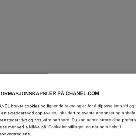
FORMASJONSKAPSLER PÅ CHANEL.COM
NEL bruker cookies og lignende teknologier for å tilpasse innhold og t
N°5
 en skreddersydd opplevelse, inkludert relevante annonser og anbefa
nettstedet vårt og hos våre partnere. Du kan administrere dine prefer
lese mer ved å klikke på 'Cookieinnstillinger' og når som helst i
Eau Première Spr
sonvernreglene
.
Flere detaljer