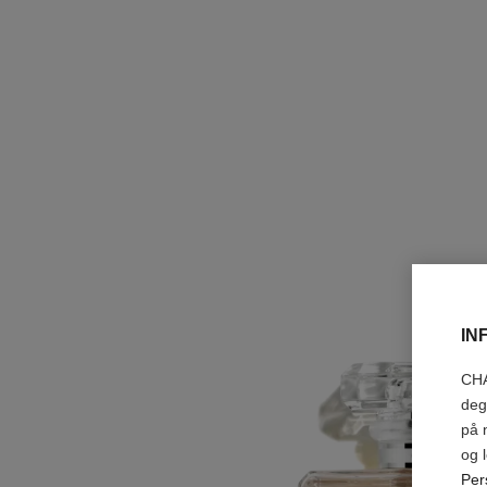
IN
CHA
deg
på 
og 
Per