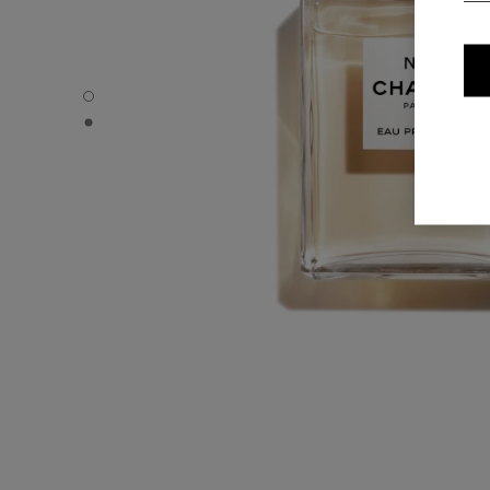
N°5 - Standardvisning
N°5 - Alternativ visning 1