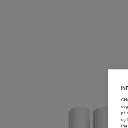
IN
CHA
deg
på 
og 
Per