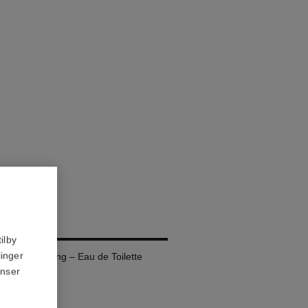
ilby
linger
fillbar Flakong – Eau de Toilette
anser