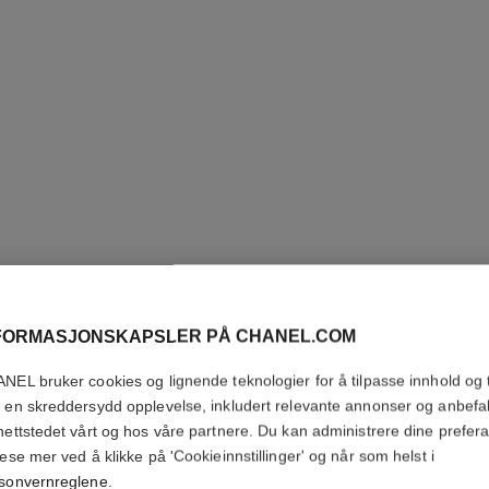
FORMASJONSKAPSLER PÅ CHANEL.COM
N°5
NEL bruker cookies og lignende teknologier for å tilpasse innhold og t
 en skreddersydd opplevelse, inkludert relevante annonser og anbefa
Twist and Spray Re
nettstedet vårt og hos våre partnere. Du kan administrere dine prefer
Flere detaljer
lese mer ved å klikke på 'Cookieinnstillinger' og når som helst i
Ref. 105120
sonvernreglene
.