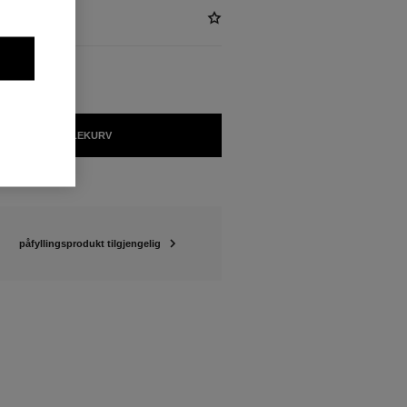
LEGG I HANDLEKURV
påfyllingsprodukt tilgjengelig