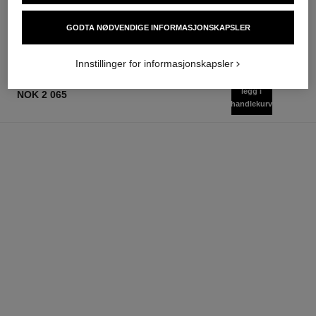
Ref. 102400
Ref. 102900
starter fra
nok 875
Legg i handlekurv
nok 1 440
GODTA NØDVENDIGE INFORMASJONSKAPSLER
Legg i handlekurv
Innstillinger for informasjonskapsler
legg i
NOK 2 065
handlekurv