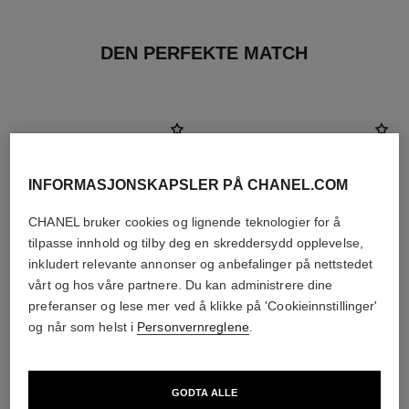
DEN PERFEKTE MATCH
INFORMASJONSKAPSLER PÅ CHANEL.COM
CHANEL bruker cookies og lignende teknologier for å
tilpasse innhold og tilby deg en skreddersydd opplevelse,
inkludert relevante annonser og anbefalinger på nettstedet
vårt og hos våre partnere. Du kan administrere dine
preferanser og lese mer ved å klikke på 'Cookieinnstillinger'
og når som helst i
Personvernreglene
.
paris - deauville
paris - deauville
Les Eaux de Chanel – Eau de
Les Eaux de Chanel – Body
GODTA ALLE
Toilette Spray
Lotion