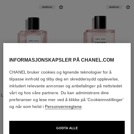
eksklusiv
eksklusiv
INFORMASJONSKAPSLER PÅ CHANEL.COM
CHANEL bruker cookies og lignende teknologier for å
tilpasse innhold og tilby deg en skreddersydd opplevelse,
inkludert relevante annonser og anbefalinger på nettstedet
paris - paris
paris - paris
vårt og hos våre partnere. Du kan administrere dine
LES EAUX DE CHANEL – EAU DE
LES EAUX DE CHANEL - HAIR
preferanser og lese mer ved å klikke på 'Cookieinnstillinger'
TOILETTE SPRAY
AND BODY SHOWER GEL
Ref. 102440
Ref. 102850
og når som helst i
Personvernreglene
.
nok 2 065
nok 750
Legg i handlekurv
Legg i handlekurv
GODTA ALLE