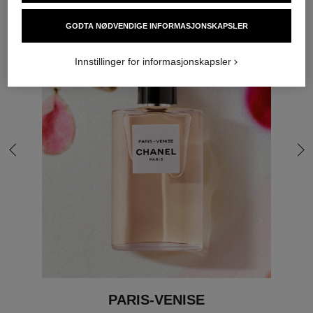
GODTA NØDVENDIGE INFORMASJONSKAPSLER
Innstillinger for informasjonskapsler
gå til siste lysbilde
gå 
PARIS-VENISE