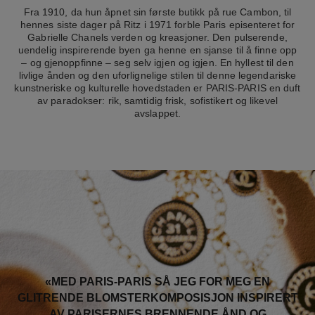
Fra 1910, da hun åpnet sin første butikk på rue Cambon, til
hennes siste dager på Ritz i 1971 forble Paris episenteret for
Gabrielle Chanels verden og kreasjoner. Den pulserende,
uendelig inspirerende byen ga henne en sjanse til å finne opp
– og gjenoppfinne – seg selv igjen og igjen. En hyllest til den
livlige ånden og den uforlignelige stilen til denne legendariske
kunstneriske og kulturelle hovedstaden er PARIS-PARIS en duft
av paradokser: rik, samtidig frisk, sofistikert og likevel
avslappet.
«MED PARIS-PARIS SÅ JEG FOR MEG EN
GLITRENDE BLOMSTERKOMPOSISJON INSPIRERT
AV PARISERNES BRENNENDE ÅND OG