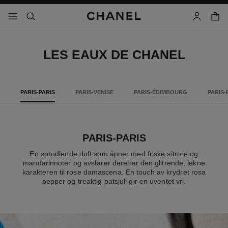
aktiver høykontrast
handl
meny - hovednavigasjon
- hovednavigasjon
søk
bruker
LES EAUX DE CHANEL
PARIS-PARIS
PARIS-VENISE
PARIS-ÉDIMBOURG
PARIS-
PARIS-PARIS
En sprudlende duft som åpner med friske sitron- og
mandarinnoter og avslører deretter den glitrende, lekne
karakteren til rose damascena. En touch av krydret rosa
pepper og treaktig patsjuli gir en uventet vri.