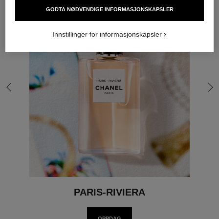
GODTA NØDVENDIGE INFORMASJONSKAPSLER
Innstillinger for informasjonskapsler
gå til siste lysbilde
gå 
PARIS-RIVIERA
OPPDAG