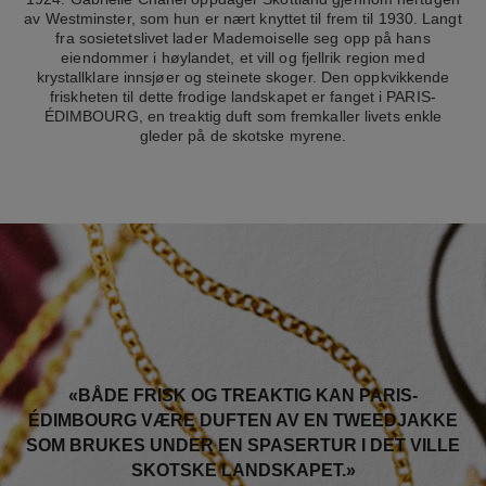
av Westminster, som hun er nært knyttet til frem til 1930. Langt
fra sosietetslivet lader Mademoiselle seg opp på hans
eiendommer i høylandet, et vill og fjellrik region med
krystallklare innsjøer og steinete skoger. Den oppkvikkende
friskheten til dette frodige landskapet er fanget i PARIS-
ÉDIMBOURG, en treaktig duft som fremkaller livets enkle
gleder på de skotske myrene.
«BÅDE FRISK OG TREAKTIG KAN PARIS-
ÉDIMBOURG VÆRE DUFTEN AV EN TWEEDJAKKE
SOM BRUKES UNDER EN SPASERTUR I DET VILLE
SKOTSKE LANDSKAPET.»