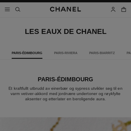
aktiver høykontrast
handl
meny - hovednavigasjon
- hovednavigasjon
søk
bruker
LES EAUX DE CHANEL
PARIS-ÉDIMBOURG
PARIS-RIVIERA
PARIS-BIARRITZ
PA
PARIS-ÉDIMBOURG
Et kraftfullt utbrudd av einerbær og sypress utvikler seg til en
varm vetiver-akkord med jordnære undertoner og røykfylte
aksenter og etterlater en beroligende aura.