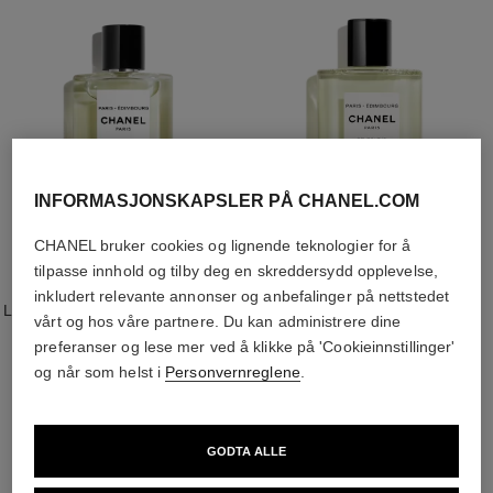
INFORMASJONSKAPSLER PÅ CHANEL.COM
CHANEL bruker cookies og lignende teknologier for å
tilpasse innhold og tilby deg en skreddersydd opplevelse,
paris - édimbourg
paris - edimbourg
inkludert relevante annonser og anbefalinger på nettstedet
LES EAUX DE CHANEL – EAU DE
LES EAUX DE CHANEL – HAIR
vårt og hos våre partnere. Du kan administrere dine
TOILETTE SPRAY
AND BODY SHOWER GEL
preferanser og lese mer ved å klikke på 'Cookieinnstillinger'
Ref. 102747
Ref. 102840
nok 2 065
nok 750
og når som helst i
Personvernreglene
.
Legg i handlekurv
Legg i handlekurv
GODTA ALLE