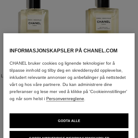
INFORMASJONSKAPSLER PÅ CHANEL.COM
CHANEL bruker cookies og lignende teknologier for å
paris - deauville
paris - deauville
tilpasse innhold og tilby deg en skreddersydd opplevelse,
LES EAUX DE CHANEL – EAU DE
LES EAUX DE CHANEL - HAIR
inkludert relevante annonser og anbefalinger på nettstedet
TOILETTE SPRAY
AND BODY SHOWER GEL
vårt og hos våre partnere. Du kan administrere dine
Ref. 102400
Ref. 102800
nok 2 065
nok 750
preferanser og lese mer ved å klikke på 'Cookieinnstillinger'
Legg i handlekurv
Legg i handlekurv
og når som helst i
Personvernreglene
.
GODTA ALLE