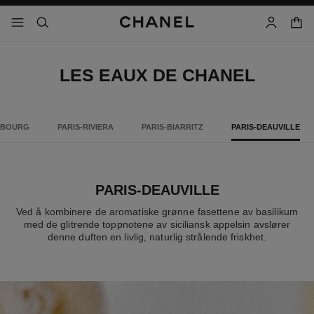
aktiver høykontrast
handl
meny - hovednavigasjon
- hovednavigasjon
søk
bruker
LES EAUX DE CHANEL
MBOURG
PARIS-RIVIERA
PARIS-BIARRITZ
PARIS-DEAUVILLE
PARIS-DEAUVILLE
Ved å kombinere de aromatiske grønne fasettene av basilikum
med de glitrende toppnotene av siciliansk appelsin avslører
denne duften en livlig, naturlig strålende friskhet.