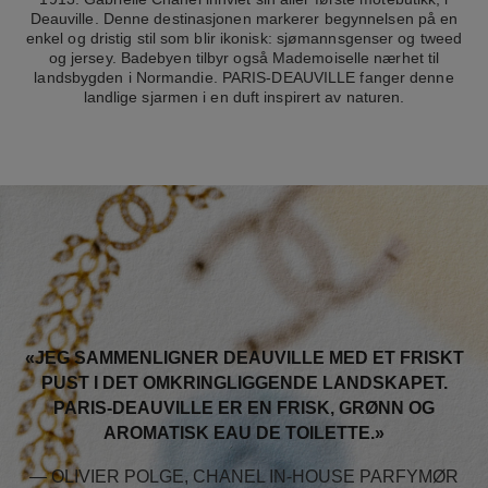
Deauville. Denne destinasjonen markerer begynnelsen på en
enkel og dristig stil som blir ikonisk: sjømannsgenser og tweed
og jersey. Badebyen tilbyr også Mademoiselle nærhet til
landsbygden i Normandie. PARIS-DEAUVILLE fanger denne
landlige sjarmen i en duft inspirert av naturen.
«JEG SAMMENLIGNER DEAUVILLE MED ET FRISKT
PUST I DET OMKRINGLIGGENDE LANDSKAPET.
PARIS-DEAUVILLE ER EN FRISK, GRØNN OG
AROMATISK EAU DE TOILETTE.»
— OLIVIER POLGE, CHANEL IN-HOUSE PARFYMØR