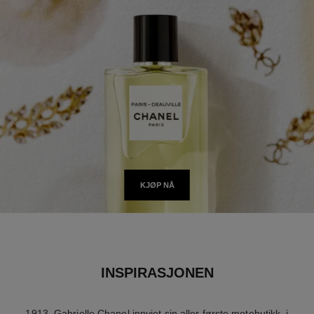
KJØP NÅ
INSPIRASJONEN
1913. Gabrielle Chanel innviet sin aller første motebutikk, i