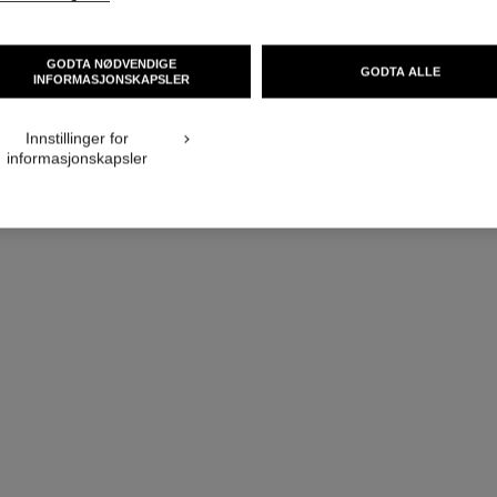
GODTA NØDVENDIGE
GODTA ALLE
INFORMASJONSKAPSLER
Innstillinger for
informasjonskapsler
n°22 eau de parfum
Floral – Pudret – Aldehydaktig
Ref. 122220
Ref. 12233
starter fra
nok 3 255
Legg i handlekurv