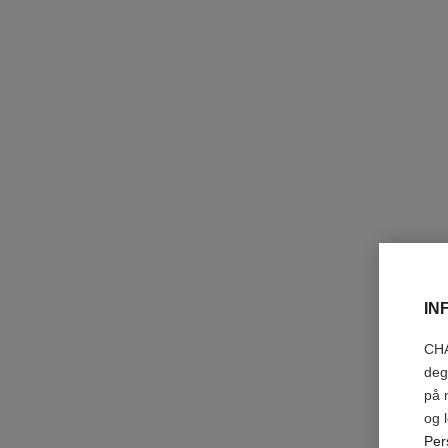
beige eau de parfum
Floral – Intens – Honningaktig
Ref. 122310
starter fra
nok 3 255
IN
Legg i handlekurv
CHA
eksklusiv
deg
på 
og 
Per