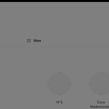
gasjon
aktiver høykontrast
filtre
N°5
Coco
Mademoisel