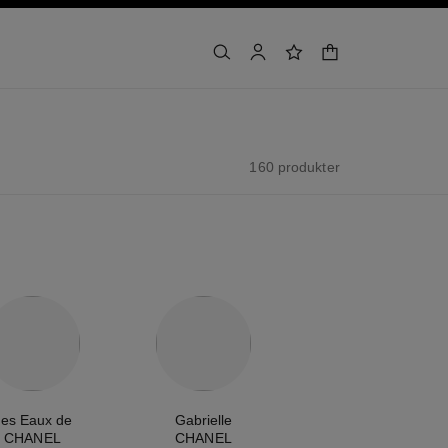
handlekurv
søk
bruker
ønskeliste
160 produkter
es Eaux de
Gabrielle
CHANEL
CHANEL