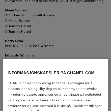
Okoyomon, The End of the World, © 2019 Hugo Glenndinning
Marie Schleef
© Kôrber-Stiftung Krafft Angerer
© Marie Schleef
© Tommy Hetzel
© Tommy Hetzel
Botis Seva
BLKDOG 2020 © Ben Williams
Eduardo Williams
Pudeverunpuma © Eduardo Williams
© Kari Rosenfeld
Parsi © Eduardo Williams
INFORMASJONSKAPSLER PÅ CHANEL.COM
The Human Surge © Eduardo Williams
CHANEL bruker cookies og lignende teknologier for å
tilpasse innhold og tilby deg en skreddersydd opplevelse,
inkludert relevante annonser og anbefalinger på nettstedet
vårt og hos våre partnere. Du kan administrere dine
preferanser og lese mer ved å klikke på 'Cookieinnstillinger'