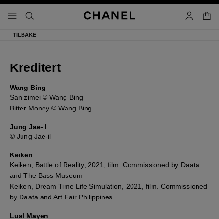
aktiver høykontrast
handl
meny - hovednavigasjon
- hovednavigasjon
søk
bruker
TILBAKE
Kreditert
Wang Bing
San zimei © Wang Bing
Bitter Money © Wang Bing
Jung Jae-il
© Jung Jae-il
Keiken
Keiken, Battle of Reality, 2021, film. Commissioned by Daata
and The Bass Museum
Keiken, Dream Time Life Simulation, 2021, film. Commissioned
by Daata and Art Fair Philippines
Lual Mayen