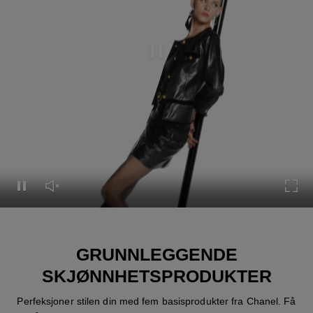
Pause this video
Pause this video
Unmute this video
Turn
GRUNNLEGGENDE
SKJØNNHETSPRODUKTER
Perfeksjoner stilen din med fem basisprodukter fra Chanel. Få