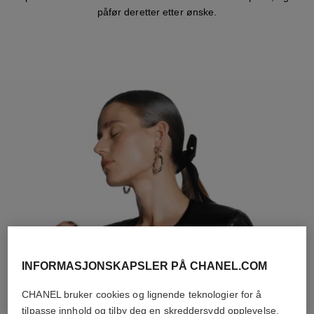
påfør deretter etter ønske.
INFORMASJONSKAPSLER PÅ CHANEL.COM
CHANEL bruker cookies og lignende teknologier for å
tilpasse innhold og tilby deg en skreddersydd opplevelse,