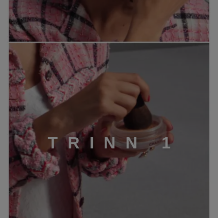
TRINN 1
T
R
I
N
N
1