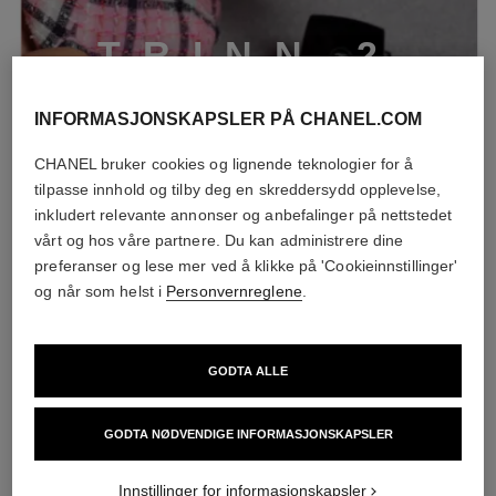
T
R
I
N
N
2
INFORMASJONSKAPSLER PÅ CHANEL.COM
CHANEL bruker cookies og lignende teknologier for å
tilpasse innhold og tilby deg en skreddersydd opplevelse,
inkludert relevante annonser og anbefalinger på nettstedet
vårt og hos våre partnere. Du kan administrere dine
preferanser og lese mer ved å klikke på 'Cookieinnstillinger'
og når som helst i
Personvernreglene
.
Påfør LES BEIGES HIGHLIGHTING FLUID for å fremheve den
solkyssede effekten. Trykk den lett på ønskede steder på
ansiktet eller kroppen med fingrene å skape en indre glød.
GODTA ALLE
* Tilgjengelig i utvalgte markeder
GODTA NØDVENDIGE INFORMASJONSKAPSLER
Innstillinger for informasjonskapsler