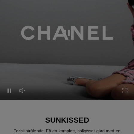
Pause this video
Pause this video
Unmute this video
Turn
SUNKISSED
Forbli strålende. Få en komplett, solkysset glød med en