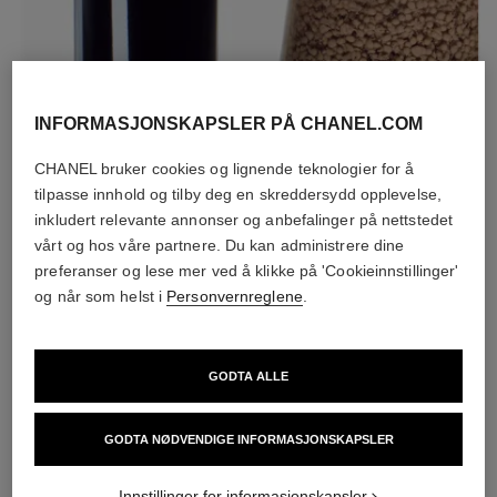
INFORMASJONSKAPSLER PÅ CHANEL.COM
CHANEL bruker cookies og lignende teknologier for å
tilpasse innhold og tilby deg en skreddersydd opplevelse,
inkludert relevante annonser og anbefalinger på nettstedet
vårt og hos våre partnere. Du kan administrere dine
preferanser og lese mer ved å klikke på 'Cookieinnstillinger'
og når som helst i
Personvernreglene
.
Formelen består av fuktighetsgivende ingredienser for å
beskytte og hydrere i opp til 12 timer. Etterlater huden fyldig
GODTA ALLE
for å gi en frisk og uthvilt hudtone.
GODTA NØDVENDIGE INFORMASJONSKAPSLER
Innstillinger for informasjonskapsler