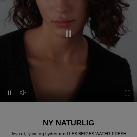
Pause this video
Pause this video
Unmute this video
Turn
NY NATURLIG
Jevn ut, lysne og hydrer med LES BEIGES WATER-FRESH