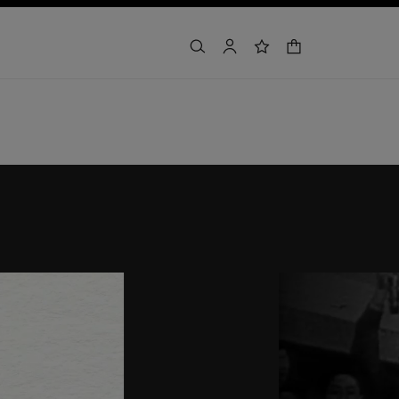
handlekurv
søk
bruker
ønskeliste