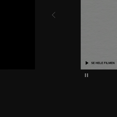
Forrige kapittel - gå til siste
Mute this 
SE HELE FILMEN
Pause decorative 