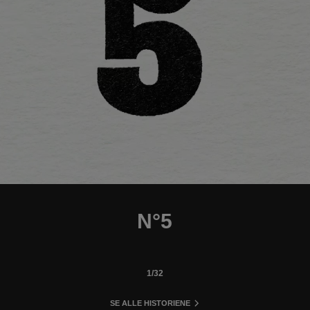
video
remaining time
video
N°5
1
/
OF
32
SE ALLE HISTORIENE