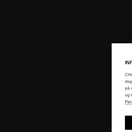
IN
CHA
deg
på 
og 
Per