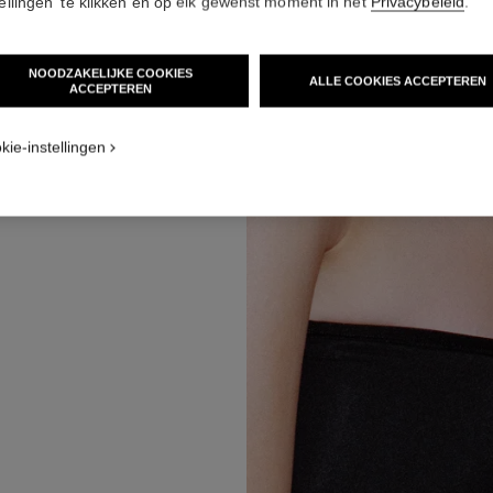
tellingen' te klikken en op elk gewenst moment in het
Privacybeleid
.
van het
NOODZAKELIJKE COOKIES
 het
ALLE COOKIES ACCEPTEREN
ACCEPTEREN
kie-instellingen