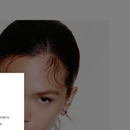
tners.
e-