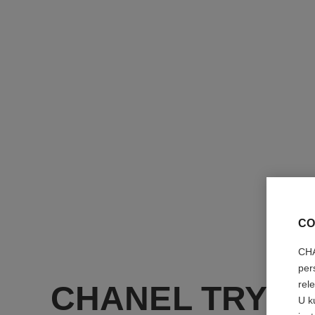
CO
CHA
per
rel
CHANEL TRY O
U k