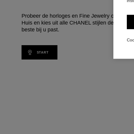
ins
Probeer de horloges en Fine Jewelry creaties 
Huis en kies uit alle CHANEL stijlen de look die
beste bij u past.
Coo
START