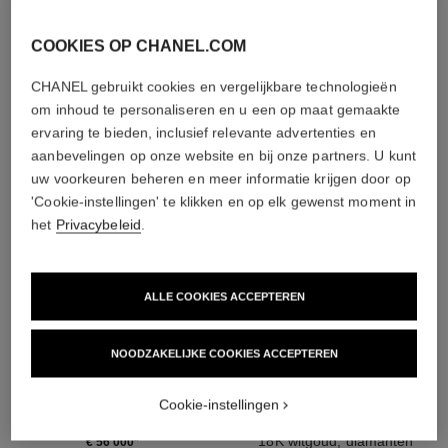
COOKIES OP CHANEL.COM
ONTDEK OOK
CHANEL gebruikt cookies en vergelijkbare technologieën
om inhoud te personaliseren en u een op maat gemaakte
ervaring te bieden, inclusief relevante advertenties en
aanbevelingen op onze website en bij onze partners. U kunt
uw voorkeuren beheren en meer informatie krijgen door op
'Cookie-instellingen' te klikken en op elk gewenst moment in
het
Privacybeleid
.
ALLE COOKIES ACCEPTEREN
NOODZAKELIJKE COOKIES ACCEPTEREN
eternal n°5 collier
eternal n°5 armband met lijn van
Cookie-instellingen
diamanten
18K witgoud, diamanten
Ref. J11998
18K witgoud, diamanten
€ 56 000
*