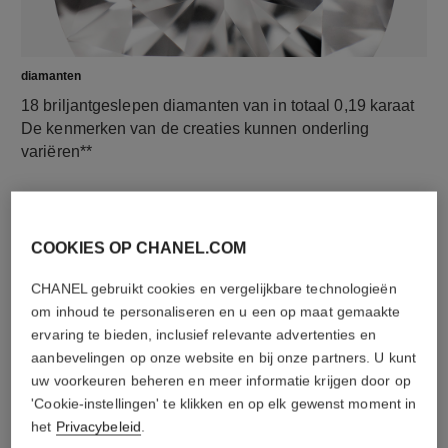
diamanten
18 briljantgeslepen diamanten van in totaal 0,19 karaat
De kenmerken van de creaties kunnen onderling
variëren**
COOKIES OP CHANEL.COM
CHANEL gebruikt cookies en vergelijkbare technologieën
om inhoud te personaliseren en u een op maat gemaakte
ervaring te bieden, inclusief relevante advertenties en
aanbevelingen op onze website en bij onze partners. U kunt
uw voorkeuren beheren en meer informatie krijgen door op
materiaal
'Cookie-instellingen' te klikken en op elk gewenst moment in
het
Privacybeleid
.
18K geelgoud