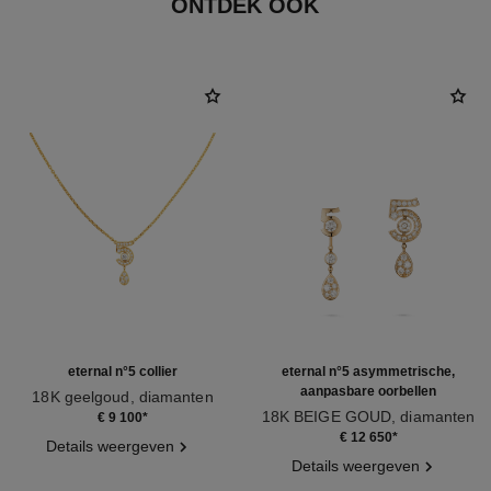
ONTDEK OOK
eternal n°5 collier
eternal n°5 asymmetrische,
aanpasbare oorbellen
18K geelgoud, diamanten
Ref. J12938
18K BEIGE GOUD, diamanten
€ 9 100
*
Ref. J12194
€ 12 650
*
Details weergeven
Details weergeven