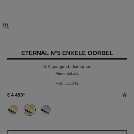
vergrote weergave van foto
ETERNAL N°5 ENKELE OORBEL
18K geelgoud, diamanten
Meer details
Ref. J13041
€ 4 450
*
variant
(3)