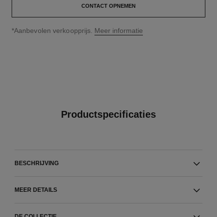
CONTACT OPNEMEN
↩
*Aanbevolen verkoopprijs.
Meer informatie
Productspecificaties
BESCHRIJVING
MEER DETAILS
DE COLLECTIE