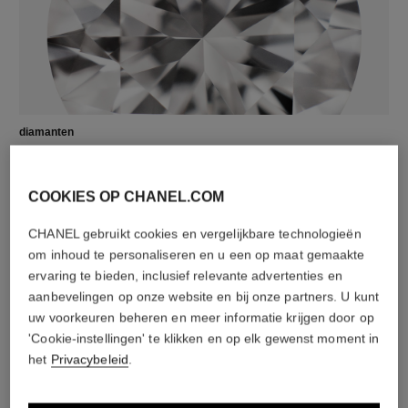
diamanten
2 briljant geslepen diamanten van in totaal 0,03 karaat
De kenmerken van de creaties kunnen onderling
COOKIES OP CHANEL.COM
variëren**
CHANEL gebruikt cookies en vergelijkbare technologieën
om inhoud te personaliseren en u een op maat gemaakte
ervaring te bieden, inclusief relevante advertenties en
aanbevelingen op onze website en bij onze partners. U kunt
uw voorkeuren beheren en meer informatie krijgen door op
'Cookie-instellingen' te klikken en op elk gewenst moment in
het
Privacybeleid
.