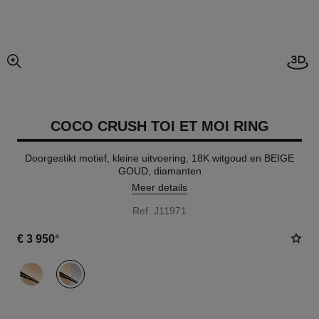
3D-w
vergrote weergave van foto
COCO CRUSH TOI ET MOI RING
Doorgestikt motief, kleine uitvoering, 18K witgoud en BEIGE
GOUD, diamanten
Meer details
Ref. J11971
€ 3 950
*
variant
(2)