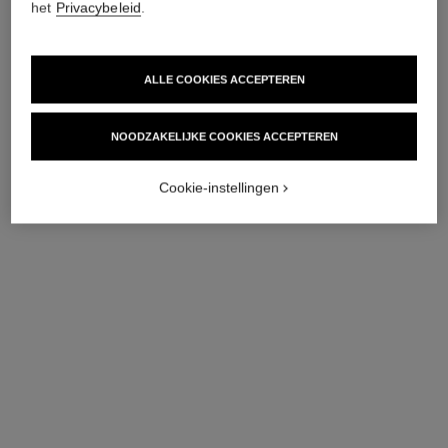
het
Privacybeleid
.
ALLE COOKIES ACCEPTEREN
NOODZAKELIJKE COOKIES ACCEPTEREN
Cookie-instellingen
coco crush ring
coco crush ring
Doorgestikt motief, mini-
Doorgestikt motief, kleine
versie, 18K witgoud
uitvoering, 18K witgoud
Ref. J11793
Ref. J10570
€ 1 820
*
€ 3 300
*
Details weergeven
Details weergeven