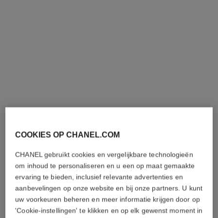
coco crush ring
coco crush ring
COOKIES OP CHANEL.COM
Doorgestikt motief, kleine
Doorgestikt motief, grote
uitvoering, 18K BEIGE
uitvoering, 18K BEIGE
CHANEL gebruikt cookies en vergelijkbare technologieën
Ref. J13001
GOUD, diamanten
Ref. J13156
GOUD, diamanten
€ 19 200
*
€ 12 500
*
om inhoud te personaliseren en u een op maat gemaakte
ervaring te bieden, inclusief relevante advertenties en
Details weergeven
Details weergeven
aanbevelingen op onze website en bij onze partners. U kunt
uw voorkeuren beheren en meer informatie krijgen door op
'Cookie-instellingen' te klikken en op elk gewenst moment in