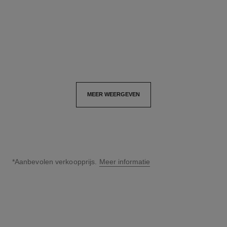
Ref. J13724
Ref. J10574
€ 4 050
*
€ 4 300
*
Details weergeven
Details weergeven
MEER WEERGEVEN
*Aanbevolen verkoopprijs.
Meer informatie
↩