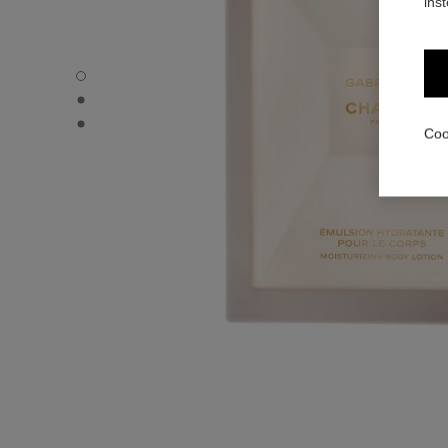
ins
GABRIELLE CHANEL - Standaardweergave
GABRIELLE CHANEL - Alternatieve weergave 1
GABRIELLE CHANEL - Elementaire textuurweergave
Coo