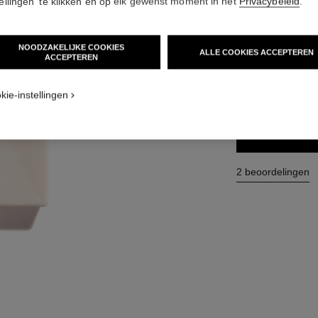
tellingen' te klikken en op elk gewenst moment in het
Privacybeleid
.
Ref. 120940
€ 70
(350€/L)
NOODZAKELIJKE COOKIES
ALLE COOKIES ACCEPTEREN
ACCEPTEREN
FORMAAT
kie-instellingen
200 ml
TOEV
2 beoordelingen