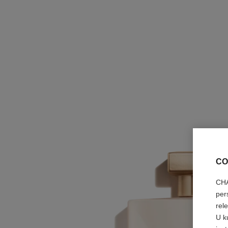
CO
CHA
per
rel
U k