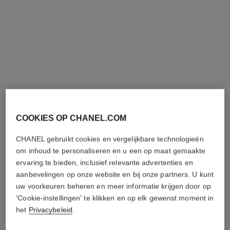
n°5
n°5
Olie voor het Lichaam
Parfum voor het Haar
Ref. 105820
Ref. 105798
€ 130
€ 72
(520€/L)
(2057,14€/L)
Toevoegen aan winkelmandje
Toevoegen aan winkelmandje
COOKIES OP CHANEL.COM
CHANEL gebruikt cookies en vergelijkbare technologieën
om inhoud te personaliseren en u een op maat gemaakte
ervaring te bieden, inclusief relevante advertenties en
aanbevelingen op onze website en bij onze partners. U kunt
uw voorkeuren beheren en meer informatie krijgen door op
'Cookie-instellingen' te klikken en op elk gewenst moment in
het
Privacybeleid
.
n°5
n°5
Douchegel
Emulsie voor het Lichaam