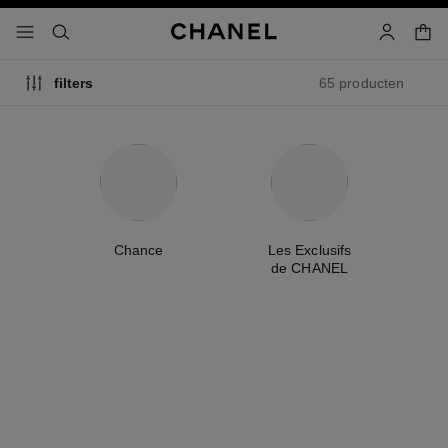
g contrast inschakelen
winke
menu - hoofdnavigatie
- hoofdnavigatie
zoeken
account
65 producten
filters
Chance
Les Exclusifs
L
le
de CHANEL
exclusiviteit
exclusiviteit