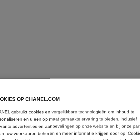
LE VOLU
OKIES OP CHANEL.COM
CHANEL
NEL gebruikt cookies en vergelijkbare technologieën om inhoud te
Mascara voor Vol
sonaliseren en u een op maat gemaakte ervaring te bieden, inclusief
Meer details
evante advertenties en aanbevelingen op onze website en bij onze par
unt uw voorkeuren beheren en meer informatie krijgen door op 'Cooki
Ref. 191310