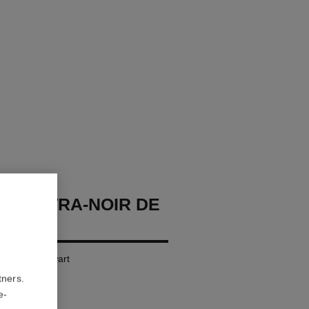
ME ULTRA-NOIR DE
umeintens Zwart
tners.
e-