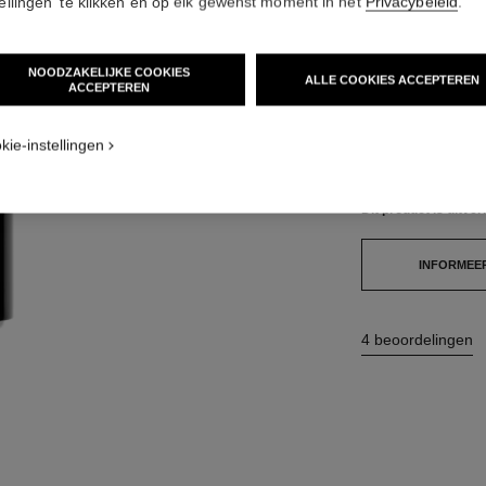
tellingen' te klikken en op elk gewenst moment in het
Privacybeleid
.
€ 43
(7166,67€/
NOODZAKELIJKE COOKIES
ave
ALLE COOKIES ACCEPTEREN
ACCEPTEREN
1 TINTEN BESCHI
gave 1
uurweergave
kie-instellingen
90 - NOIR IN
Dit product is
uitver
INFORMEER
4 beoordelingen