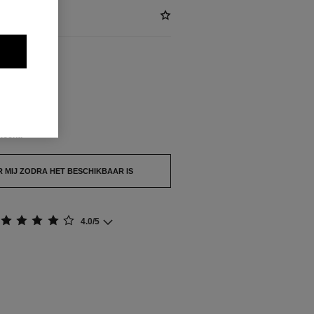
KG)
KBAAR
TENSE
kocht.
 MIJ ZODRA HET BESCHIKBAAR IS
4.0/5