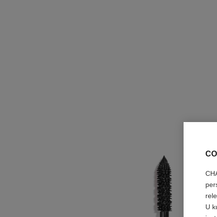
CO
CHA
per
rel
U k