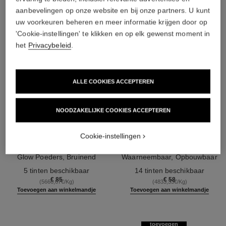
aanbevelingen op onze website en bij onze partners. U kunt
uw voorkeuren beheren en meer informatie krijgen door op
'Cookie-instellingen' te klikken en op elk gewenst moment in
het
Privacybeleid
.
ALLE COOKIES ACCEPTEREN
NOODZAKELIJKE COOKIES ACCEPTEREN
les beiges poudre belle mine
les beiges poudre belle mine
Cookie-instellingen
ensoleillée
naturelle
Harmonie van Drie Healthy
Lichtgewicht, Nauwelijks
Glow Poeders, Bruinend
Waarneembaar, Opbouwbaar
Ref. 186362
Poeder, Blush en Highlighter.
Ref. 185872
Poeder
5 tinten beschikbaar
14 tinten beschikbaar
voor Gezicht, Hals en
€ 85
€ 58
(5666,67€/Kg)
(4833,33€/Kg)
Decolleté. Maxi Formaat
Toevoegen aan winkelmandje
Toevoegen aan winkelmandje
toevoegen