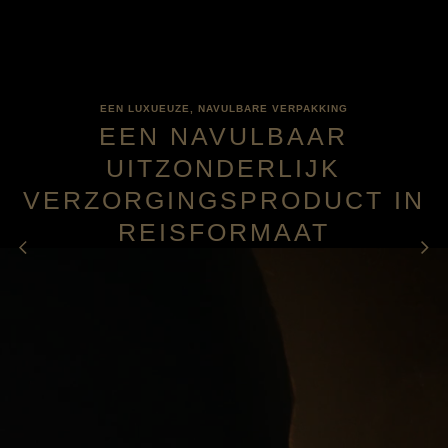
EEN LUXUEUZE, NAVULBARE VERPAKKING
EEN NAVULBAAR
UITZONDERLIJK
VERZORGINGSPRODUCT IN
REISFORMAAT
previous
n
TOEVOEGEN AAN HET WINKELMANDJE