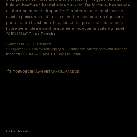
huid en heeft een herstellende werking. De formule, bestaande
uit duizenden
microdruppeltjes
**
renferme une combinaison
d’actifs puissants et d'huiles somptueuses pour un équilibre
parfait entre fraîcheur et opulence. La peau est intensément
hydratée et idéalement préparée à recevoir la suite du rituel
SUBLIMAGE Les Extraits.
Retour au contenu
* Volgens de ISO 16128-norm.
** Ongeveer 128.000 microdruppeltjes – Gemiddelde waarde berekend voor een
Retour au contenu
flacon van 125 ml SUBLIMAGE L’Extrait de Lotion.
TOEVOEGEN AAN HET WINKELMANDJE
HERSTELLEN