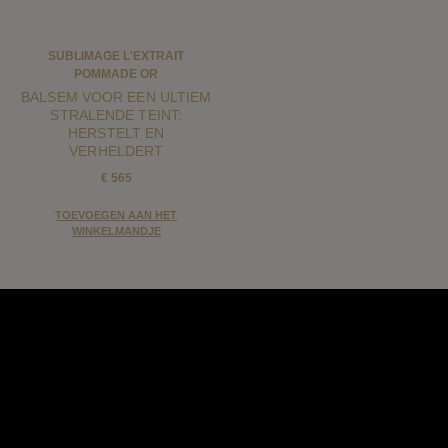
SUBLIMAGE L'EXTRAIT
POMMADE OR
BALSEM VOOR EEN ULTIEM
STRALENDE TEINT:
HERSTELT EN
VERHELDERT
€ 565
TOEVOEGEN AAN HET
WINKELMANDJE