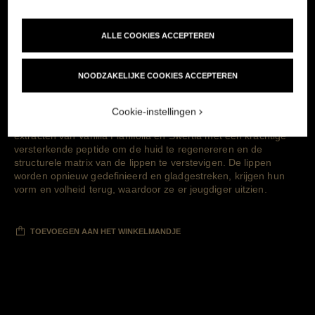
ALLE COOKIES ACCEPTEREN
NOODZAKELIJKE COOKIES ACCEPTEREN
Cookie-instellingen
Deze nieuwe amberachtige olie verenigt alle krachten van de
extracten van Vanilla Planifolia en Swertia met een krachtige
versterkende peptide om de huid te regenereren en de
structurele matrix van de lippen te verstevigen. De lippen
worden opnieuw gedefinieerd en gladgestreken, krijgen hun
vorm en volheid terug, waardoor ze er jeugdiger uitzien.
TOEVOEGEN AAN HET WINKELMANDJE