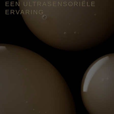
EEN ULTRASENSORIËLE
ERVARING