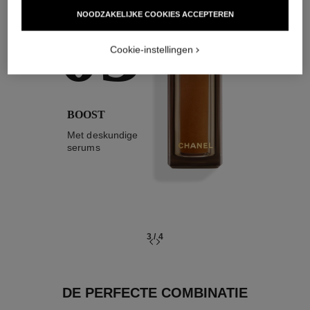
03
NOODZAKELIJKE COOKIES ACCEPTEREN
Cookie-instellingen
BOOST
Met deskundige
serums
3
/
4
DE PERFECTE COMBINATIE