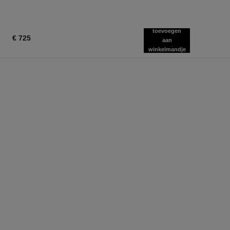
toevoegen
€ 725
aan
winkelmandje