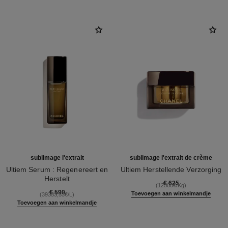
sublimage l'extrait
sublimage l'extrait de crème
Ultiem Serum : Regenereert en
Ultiem Herstellende Verzorging
Herstelt
Ref. 144860
€ 625
(12500€/Kg)
Ref. 147450
€ 590
Toevoegen aan winkelmandje
(39333,33€/L)
Toevoegen aan winkelmandje