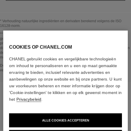
* Verhouding natuurlijke ingrediënten en derivaten berekend volgens de ISO
16128-norm.
Terug naar titel↩
** Schatting berekend in Oktober 2023 volgens de in 2013 door het IPCC
gepubliceerde methode en de ISO 14067-norm. Reikwijdte van de analyse:
productie van cosmetische ingrediënten en verpakkingscomponenten, productie,
COOKIES OP CHANEL.COM
distributie, gebruik van het product (indien relevant voor het product) en einde van
de levensduur van de verpakking. Door Bureau Veritas gecontroleerde
methodologie.
CHANEL gebruikt cookies en vergelijkbare technologieën
Terug naar titel↩
om inhoud te personaliseren en u een op maat gemaakte
De sectie IN HET PRODUCT werd opgesteld op basis van in oktober 2023
verzamelde en gevalideerde informatie.
ervaring te bieden, inclusief relevante advertenties en
aanbevelingen op onze website en bij onze partners. U kunt
uw voorkeuren beheren en meer informatie krijgen door op
'Cookie-instellingen' te klikken en op elk gewenst moment in
het
Privacybeleid
.
de gerichte routine
ALLE COOKIES ACCEPTEREN