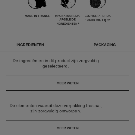
MADE IN FRANCE
92% NATUURLIJK
CO2-VOETAFDRUK
AFGELEIDE
**
: 2320G.CO₂ EQ.
*
INGREDIËNTEN
INGREDIËNTEN
PACKAGING
De ingrediënten in dit product zijn zorgvuldig
geselecteerd.
MEER WETEN
De elementen waaruit deze verpakking bestaat,
zijn zorgvuldig ontworpen.
MEER WETEN