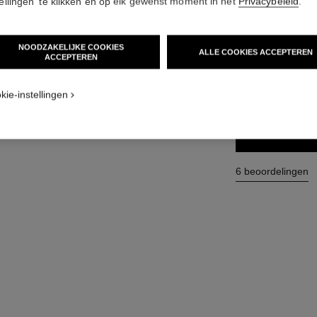
tellingen' te klikken en op elk gewenst moment in het
Privacybeleid
.
Ref. 143120
€ 40
(4000€/KG)
NOODZAKELIJKE COOKIES
ALLE COOKIES ACCEPTEREN
ACCEPTEREN
FORMAAT
ve
kie-instellingen
10 g
TOEV
6 beoordelingen