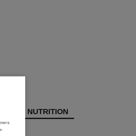
EAUTY NUTRITION
tners.
balsem
e-