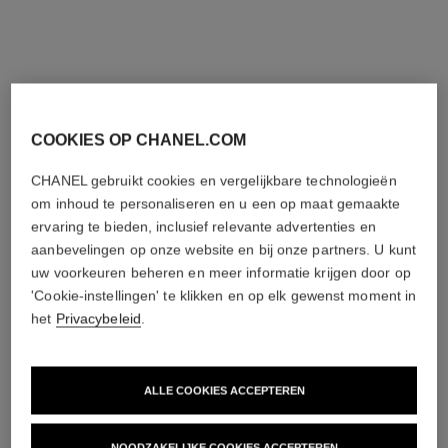
Corrigeren – Exfoliëren –
Hydrateert en Voorziet de
Huid Vernieuwen
Huid van Zuurstof
Ref. 133130
Ref. 141090
€ 190
€ 80
(1900€/L)
(800€/L)
Toevoegen aan winkelmandje
Toevoegen aan winkelmandje
COOKIES OP CHANEL.COM
CHANEL gebruikt cookies en vergelijkbare technologieën
om inhoud te personaliseren en u een op maat gemaakte
ervaring te bieden, inclusief relevante advertenties en
aanbevelingen op onze website en bij onze partners. U kunt
uw voorkeuren beheren en meer informatie krijgen door op
'Cookie-instellingen' te klikken en op elk gewenst moment in
het
Privacybeleid
.
hydra beauty camellia repair
le masque
mask
Exfoliërend Masker met
Hydraterend Versterkend
Camelia
ALLE COOKIES ACCEPTEREN
Balsem-masker
Ref. 133230
€ 70
(466,67€/L)
Ref. 141910
€ 70
Toevoegen aan winkelmandje
(1400€/Kg)
Toevoegen aan winkelmandje
NOODZAKELIJKE COOKIES ACCEPTEREN