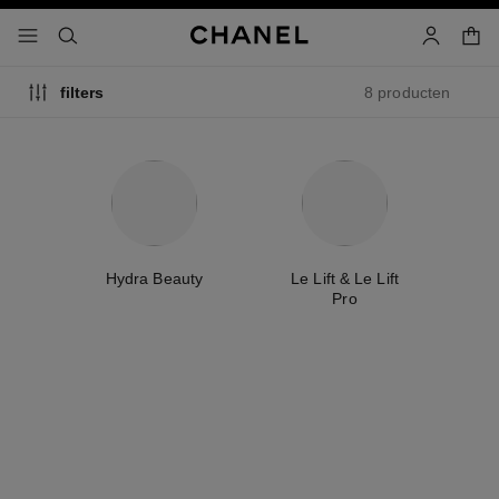
g contrast inschakelen
winke
menu - hoofdnavigatie
- hoofdnavigatie
zoeken
account
8 producten
filters
e
Hydra Beauty
Le Lift & Le Lift
T
Pro