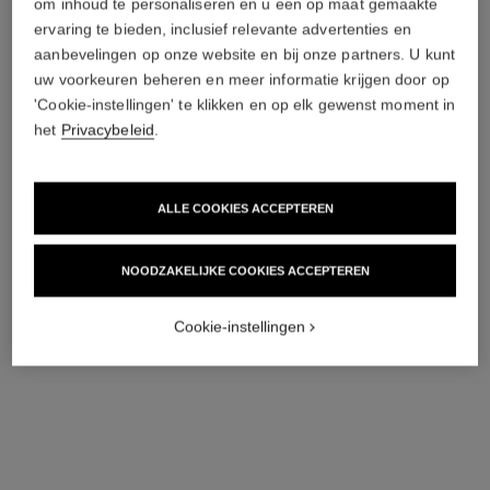
om inhoud te personaliseren en u een op maat gemaakte
première ribbon horloge
première coco game horloge
ervaring te bieden, inclusief relevante advertenties en
Geelgoud en titanium, zwart
Staal met zwarte coating en
aanbevelingen op onze website en bij onze partners. U kunt
rubberen bandje met
wit kalfsleer, zwartgelakte
uw voorkeuren beheren en meer informatie krijgen door op
Ref. H6125
fluwelen touch, zwart gelakte
Ref. H11151
wijzerplaat
€ 5 500
*
€ 7 850
*
'Cookie-instellingen' te klikken en op elk gewenst moment in
wijzerplaat
het
Privacybeleid
.
Details weergeven
Details weergeven
ALLE COOKIES ACCEPTEREN
NOODZAKELIJKE COOKIES ACCEPTEREN
Cookie-instellingen
j12 horloge met diamanten
j12 horloge kaliber 12.2, 33 mm
bezel kaliber 12.1, 38 mm
Extreem sterk zwart
Extreem sterk zwart keramiek
keramiek, staal en diamanten