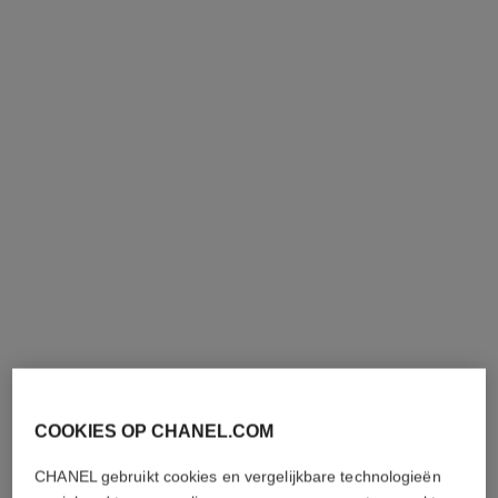
j12 horloge, 28 mm
j12 horloge kaliber 12.2, 33 mm
Extreem sterk zwart
Extreem sterk wit keramiek,
keramiek, staal en diamanten
staal en diamanten
Ref. H10135
Ref. H9741
€ 6 850
*
€ 9 400
*
Details weergeven
Details weergeven
nieuw
COOKIES OP CHANEL.COM
CHANEL gebruikt cookies en vergelijkbare technologieën