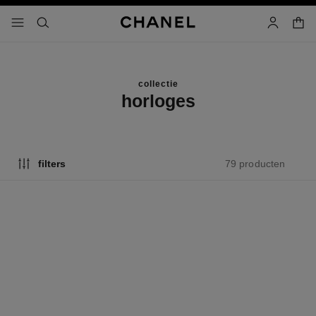
g contrast inschakelen
winke
menu - hoofdnavigatie
- hoofdnavigatie
zoeken
account
collectie
horloges
79 producten
filters
nieuw