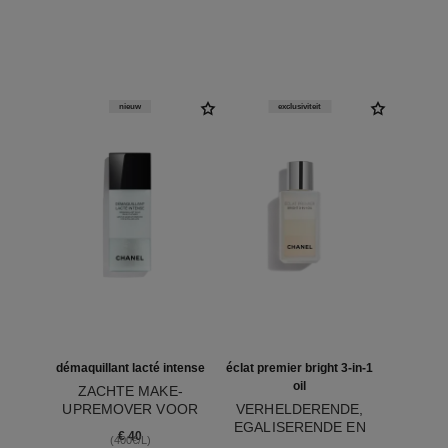
nieuw
exclusiviteit
démaquillant lacté intense
éclat premier bright 3-in-1
oil
ZACHTE MAKE-
UPREMOVER VOOR
VERHELDERENDE,
Ref. 133270
OGEN EN LIPPEN
EGALISERENDE EN
€ 40
(400€/L)
Ref. 133540
BESCHERMENDE