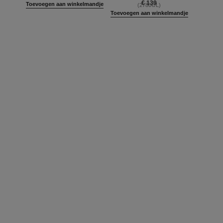
€ 139
Toevoegen aan winkelmandje
(2780€/L)
DRIEFASENOLIE
Toevoegen aan winkelmandje