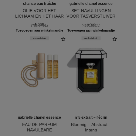
chance eau fraîche
gabrielle chanel essence
OLIE VOOR HET
SET NAVULLINGEN
LICHAAM EN HET HAAR
VOOR TASVERSTUIVER
Ref. 136895
Ref. 120605
– EAU DE PARFUM
€ 118
€ 92
(786,67€/L)
(4380,95€/L)
Toevoegen aan winkelmandje
Toevoegen aan winkelmandje
exclusiviteit
exclusiviteit
gabrielle chanel essence
n°5 extrait – l'écrin
EAU DE PARFUM
Bloemig – Abstract –
NAVULBARE
Intens
Ref. 120600
TASVERSTUIVER
Ref. 120080