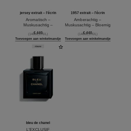
jersey extrait – l'écrin
1957 extrait – l'écrin
Aromatisch –
Amberachtig –
Muskusachtig –
Muskusachtig – Bloemig
Ref. 120076
Vanilleachtig
Ref. 120064
€ 440
€ 440
(14666,67€/L)
(14666,67€/L)
Toevoegen aan winkelmandje
Toevoegen aan winkelmandje
nieuw
bleu de chanel
L'EXCLUSIF