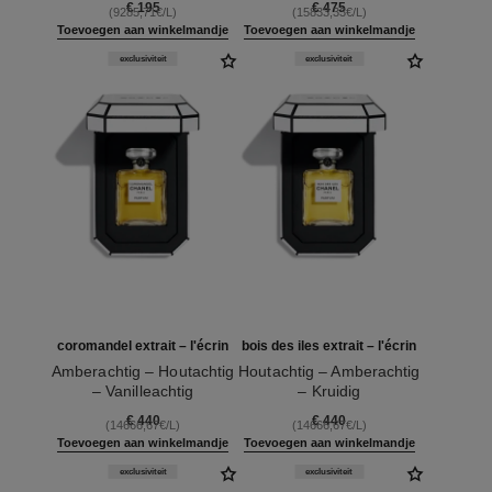
€ 195
€ 475
(9285,71€/L)
(15833,33€/L)
Toevoegen aan winkelmandje
Toevoegen aan winkelmandje
exclusiviteit
exclusiviteit
coromandel extrait – l'écrin
bois des iles extrait – l'écrin
Amberachtig – Houtachtig
Houtachtig – Amberachtig
– Vanilleachtig
– Kruidig
Ref. 120070
Ref. 120068
€ 440
€ 440
(14666,67€/L)
(14666,67€/L)
Toevoegen aan winkelmandje
Toevoegen aan winkelmandje
exclusiviteit
exclusiviteit