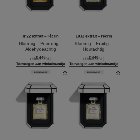
n°22 extrait – l'écrin
1932 extrait – l'écrin
Bloemig – Poederig –
Bloemig – Fruitig –
Aldehydeachtig
Houtachtig
Ref. 120078
Ref. 120062
€ 440
€ 440
(14666,67€/L)
(14666,67€/L)
Toevoegen aan winkelmandje
Toevoegen aan winkelmandje
exclusiviteit
exclusiviteit