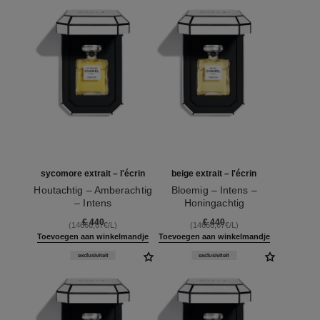
sycomore extrait – l'écrin
beige extrait – l'écrin
Houtachtig – Amberachtig
Bloemig – Intens –
– Intens
Honingachtig
Ref. 120082
Ref. 120066
€ 440
€ 440
(14666,67€/L)
(14666,67€/L)
Toevoegen aan winkelmandje
Toevoegen aan winkelmandje
exclusiviteit
exclusiviteit