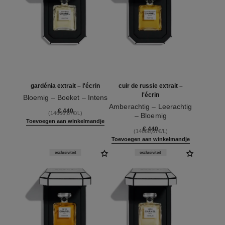
gardénia extrait – l'écrin
cuir de russie extrait –
l'écrin
Bloemig – Boeket – Intens
Ref. 120074
Amberachtig – Leerachtig
€ 440
(14666,67€/L)
– Bloemig
Toevoegen aan winkelmandje
Ref. 120072
€ 440
(14666,67€/L)
Toevoegen aan winkelmandje
exclusiviteit
exclusiviteit