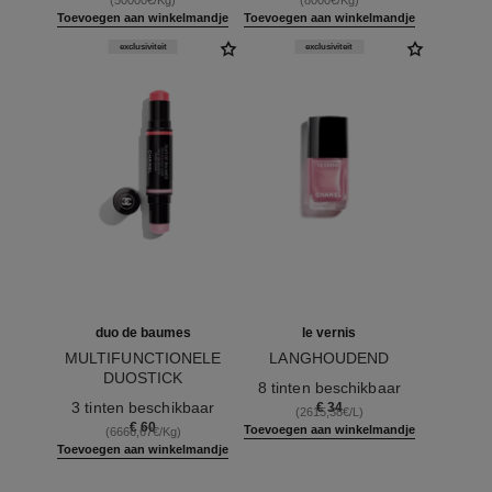
Toevoegen aan winkelmandje
Toevoegen aan winkelmandje
exclusiviteit
exclusiviteit
duo de baumes
le vernis
MULTIFUNCTIONELE
LANGHOUDEND
DUOSTICK
Ref. 179413
8 tinten beschikbaar
Ref. 151608
3 tinten beschikbaar
€ 34
(2615,38€/L)
€ 60
Toevoegen aan winkelmandje
(6666,67€/Kg)
Toevoegen aan winkelmandje