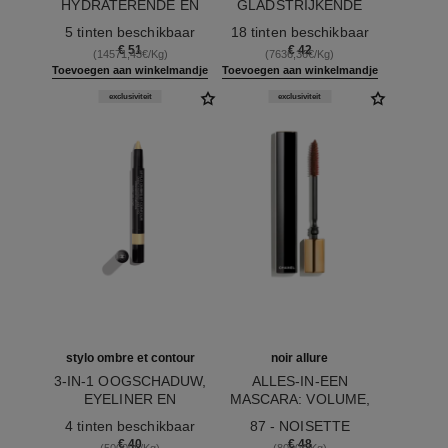
HYDRATERENDE EN
GLADSTRIJKENDE
Ref. 153416
GLADSTRIJKENDE
Ref. 158432
HOOGGLANS GLOSS
5 tinten beschikbaar
18 tinten beschikbaar
VERZORGENDE
€ 51
€ 42
(14571,43€/Kg)
(7636,36€/Kg)
LIPPENSTIFT MET
Toevoegen aan winkelmandje
Toevoegen aan winkelmandje
SATIJNGLANS
exclusiviteit
exclusiviteit
stylo ombre et contour
noir allure
3-IN-1 OOGSCHADUW,
ALLES-IN-EEN
EYELINER EN
MASCARA: VOLUME,
Ref. 182264
OOGPOTLOOD
Ref. 190087
LENGTE, KRUL EN
4 tinten beschikbaar
87 - NOISETTE
DEFINITIE
€ 40
€ 48
(50000€/Kg)
(8000€/Kg)