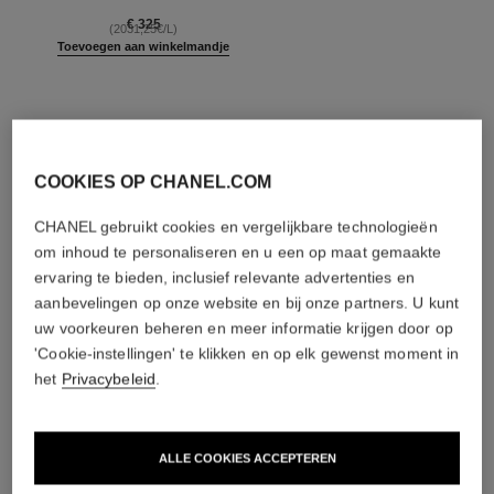
Ref. 107230
€ 325
(2031,25€/L)
Toevoegen aan winkelmandje
COOKIES OP CHANEL.COM
nieuw
exclusiviteit
CHANEL gebruikt cookies en vergelijkbare technologieën
om inhoud te personaliseren en u een op maat gemaakte
ervaring te bieden, inclusief relevante advertenties en
aanbevelingen op onze website en bij onze partners. U kunt
uw voorkeuren beheren en meer informatie krijgen door op
'Cookie-instellingen' te klikken en op elk gewenst moment in
het
Privacybeleid
.
ALLE COOKIES ACCEPTEREN