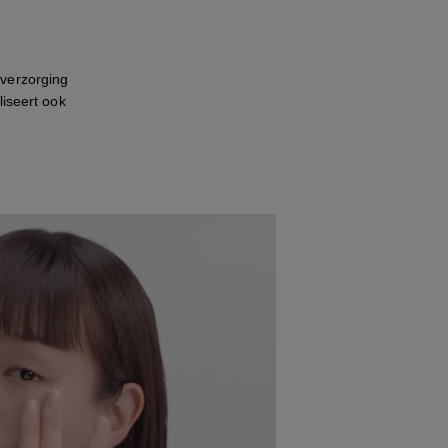
dverzorging
liseert ook