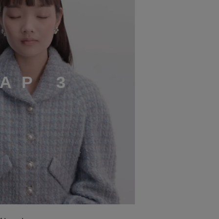
A
P
3