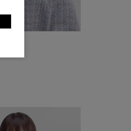
veelheid
l. Verdeel
. Zorg met