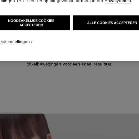
tellingen' te klikken en op elk gewenst moment in het
Privacybeleid
.
NOODZAKELIJKE COOKIES
ALLE COOKIES ACCEPTEREN
ACCEPTEREN
stap 2
kie-instellingen
en druppel foundation aan boven op je hand en neem een kleine hoe
 L’ESSENCE DE TEINT op met de punt van de bijbehorende pensee
ct met de penseel over het gezicht, vanaf het midden naar buiten toe
cirkelbewegingen voor een egaal resultaat.