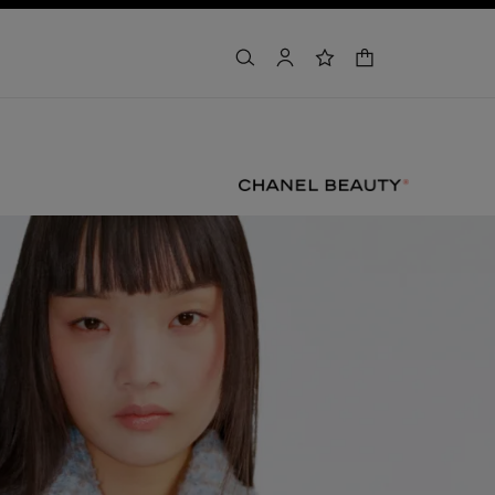
winkelmandje
zoeken
account
verlanglijst