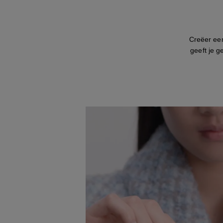
Creëer een
geeft je g
Het geluid van deze video aanzetten