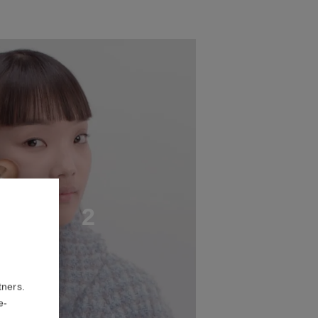
A
P
2
tners.
e-