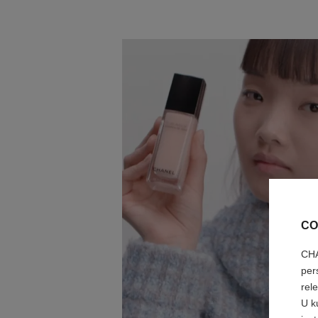
CO
CHA
per
rel
U k