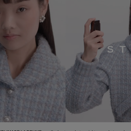
S
T
stap 3