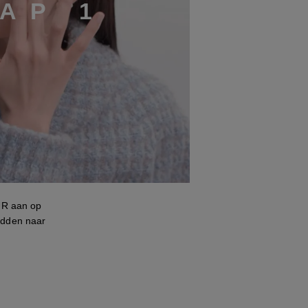
A
P
1
UR aan op
idden naar