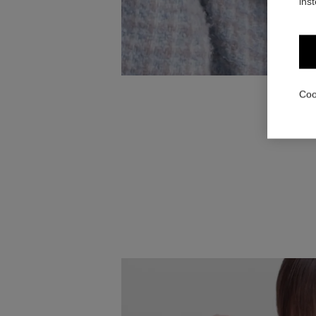
ins
Coo
Breng e
SUBLIMAGE
het produ