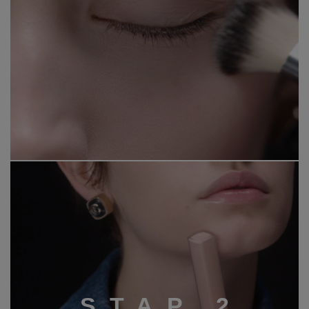
S
T
A
P
2