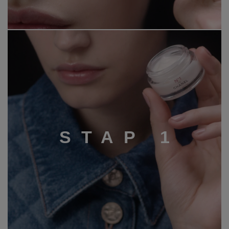
S
T
A
P
1