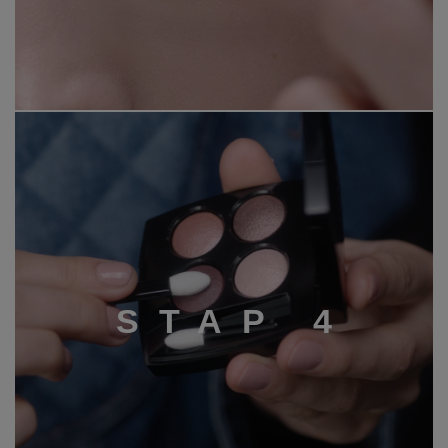
S
T
A
P
4