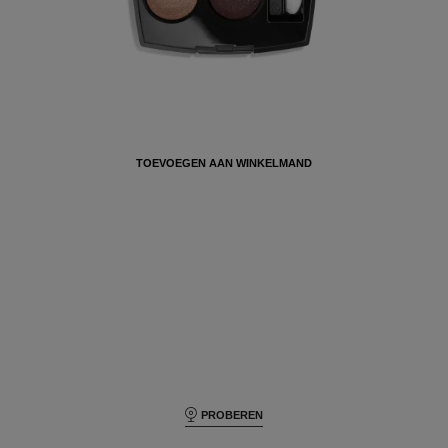
LES 4 OMBRES OOGSCHADUW MET
VEELZIJDIG EFFECT 226 TISSÉ RIVOLI 2G
OOGSCHADUW MET VEELZIJDIG
EFFECT
€ 66
TOEVOEGEN AAN WINKELMAND
PROBEREN