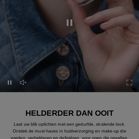
Deze video pauzeren
Deze video pauzeren
Het geluid van deze video aanzetten
Voll
HELDERDER DAN OOIT
Laat uw blik oplichten met een gedurfde, stralende look.
Ontdek de must-haves in huidverzorging en make-up die
voeden, verhelderen en definiëren, voor ogen die opvallen.