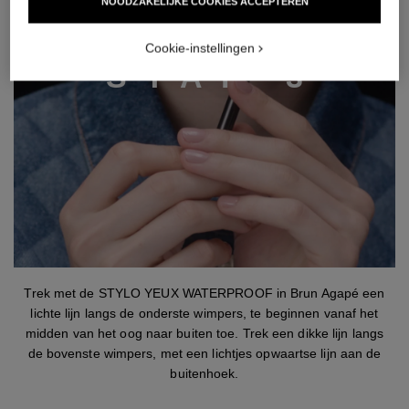
NOODZAKELIJKE COOKIES ACCEPTEREN
Cookie-instellingen
S
T
A
P
3
stap 3
Trek met de STYLO YEUX WATERPROOF in Brun Agapé een
lichte lijn langs de onderste wimpers, te beginnen vanaf het
midden van het oog naar buiten toe. Trek een dikke lijn langs
de bovenste wimpers, met een lichtjes opwaartse lijn aan de
buitenhoek.