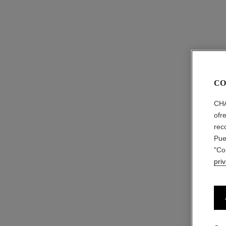
CO
CHA
ofr
rec
Pue
"Co
pri