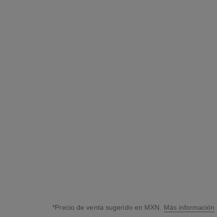
uv essentiel
Protección Globaluv - Contaminación - Antioxidant
Ref. 141897
Spf 50
$1,370
*
Añadir al Carrito
*Precio de venta sugerido en MXN.
Más información
↩