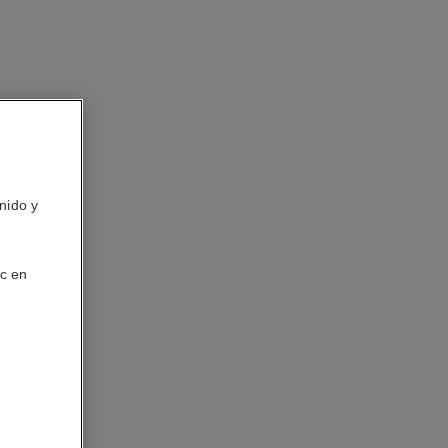
nido y
ic en