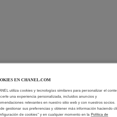
SUBLIMA
NUIT – 
OKIES EN CHANEL.COM
NEL utiliza cookies y tecnologías similares para personalizar el conte
Concentrado de N
ecerle una experiencia personalizada, incluidos anuncios y
Más información
omendaciones relevantes en nuestro sitio web y con nuestros socios.
Ref. 144875
de gestionar sus preferencias y obtener más información haciendo cl
nfiguración de cookies" y en cualquier momento en la
Política de
$17,500
*