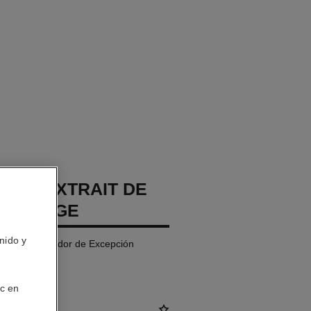
GE L'EXTRAIT DE
RECHARGE
nido y
oche Reparador de Excepción
ic en