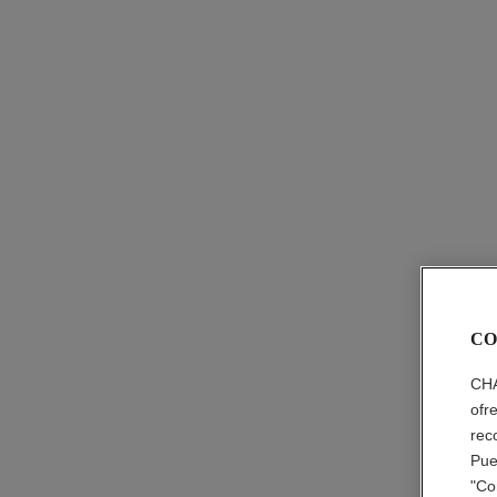
CO
CHA
ofr
rec
Pue
"Co