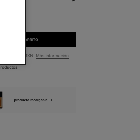
AÑADIR AL CARRITO
 sugerido en MXN.
Más información
productos
producto recargable