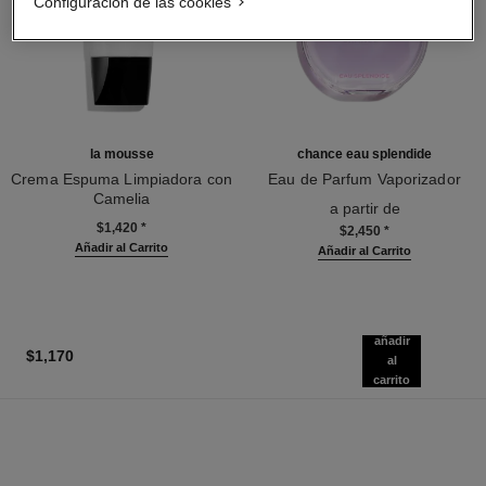
Configuración de las cookies
la mousse
chance eau splendide
Crema Espuma Limpiadora con
Eau de Parfum Vaporizador
Camelia
Ref. 136220
a partir de
Ref. 133225
$1,420
*
$2,450
*
Añadir al Carrito
Añadir al Carrito
añadir
$1,170
al
carrito