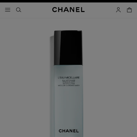
activar contraste alto
carrito
- navegación principal
buscar
cuenta