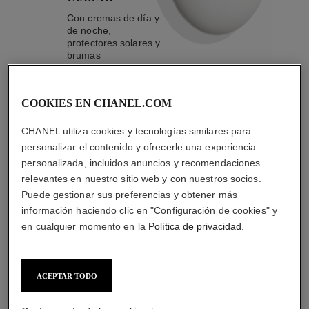
Con cremas de día y
de noche,
protectores solares y
brumas
anticontaminación
COOKIES EN CHANEL.COM
4
/
4
CHANEL utiliza cookies y tecnologías similares para
personalizar el contenido y ofrecerle una experiencia
personalizada, incluidos anuncios y recomendaciones
LA COMBINACIÓN PERFECTA
relevantes en nuestro sitio web y con nuestros socios.
Puede gestionar sus preferencias y obtener más
información haciendo clic en "Configuración de cookies" y
en cualquier momento en la
Política de privacidad
.
ACEPTAR TODO