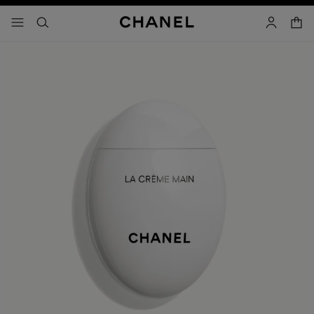
activar contraste alto
carrito
- navegación principal
buscar
cuenta