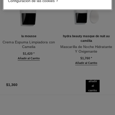
Configuración de las cookies
la mousse
hydra beauty masque de nuit au
camélia
Crema Espuma Limpiadora con
Camelia
Mascarilla de Noche Hidratante
Ref. 133225
Y Oxigenante
$1,420
*
Ref. 141090
$1,760
*
Añadir al Carrito
Añadir al Carrito
añadir
$1,360
al
carrito